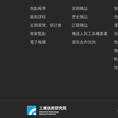
焦點報導
當期雜誌
智
最新課程
歷史雜誌
先
近期展覽、研討會
訂購雜誌
運
專家觀點
機器人與工具機叢書
自
電子報櫃
廣告合作洽詢
智
無
軌
技