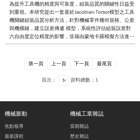
為提升工具機的精度與可靠度，組裝品質的關鍵性日益受
到重視。本研究提出一套基於Jacobian-Torsor模型之工具
機關鍵組裝品質分析方法，針對機械零件幾何規格、公差
與機構鏈，建立誤差傳遞 模型，系統性評估組裝誤差對
六自由度定位精度的影響，並藉由蒙地卡羅模擬方法進行
統計分析，以辨 識對整體性能影響較大的關鍵公差。本
方法可作為設計與組裝階段的品質優化依據，並有助於建
立智慧 化的誤差補償與品質控制機制，進一步強化工具
第一頁
上一頁
下一頁
最尾頁
機整體性能與製造競爭力。
頁次：
資料總數：1
機械脈動
機械工業雜誌
焦點報導
當期雜誌
最新課程
歷史雜誌