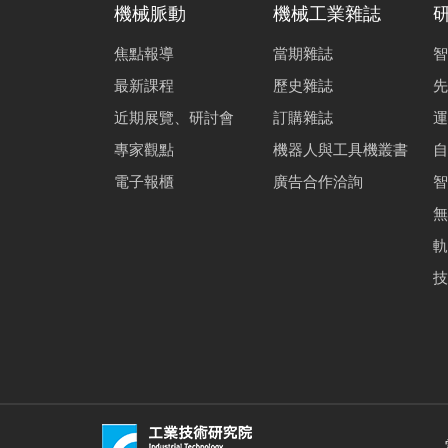
機械脈動
機械工業雜誌
焦點報導
當期雜誌
智
最新課程
歷史雜誌
先
近期展覽、研討會
訂購雜誌
運
專家觀點
機器人與工具機叢書
自
電子報櫃
廣告合作洽詢
智
無
軌
技