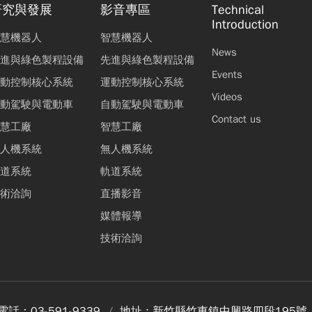
研究與發展
影音專區
Technical
Introduction
慧機器人
智慧機器人
News
進與綠色製程設備
先進與綠色製程設備
Events
動控制核心系統
運動控制核心系統
Videos
動駕駛與電動車
自動駕駛與電動車
Contact us
慧工廠
智慧工廠
人機系統
無人機系統
道系統
軌道系統
術洽詢
直播影音
媒體報導
技術洽詢
電話：
03-591-9339
地址 :
新竹縣竹東鎮中興路四段195號