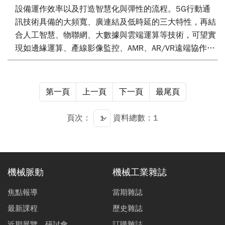
設備運作效率以及打造智慧化與彈性的流程。5G行動通
訊技術具備的大頻寬、廣連結及低時延的三大特性，再結
合人工智慧、物聯網、大數據與雲端運算等技術，可望實
現如邊緣運算、產線影像監控、AMR、AR/VR遠端協作、
設備預防維護等智慧製造應用。臺灣資通訊業者以本身工
廠作為試煉場域，積極開發5G智慧製造解決方案。臺灣
資訊電子業，包括下游系統組裝的資通訊產業，以及上游
第一頁
上一頁
下一頁
最尾頁
零組件如半導體業、光電業、電子零組件業等，導入5G
智慧製造的成功經驗，除可帶動資通訊產業開闢新市場，
頁次：
資料總數：1
同時也能帶動其他產業邁出轉型的第一步。
機械脈動
機械工業雜誌
焦點報導
當期雜誌
最新課程
歷史雜誌
近期展覽、研討會
訂購雜誌