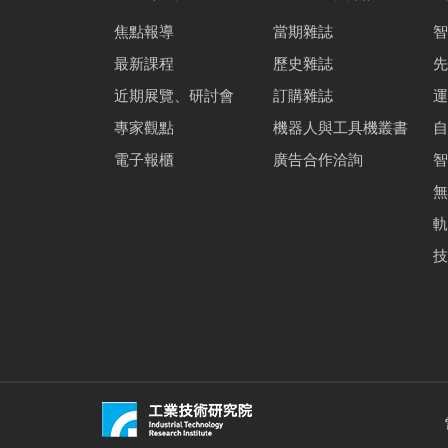
焦點報導
當期雜誌
智
最新課程
歷史雜誌
先
近期展覽、研討會
訂購雜誌
運
專家觀點
機器人與工具機叢書
自
電子報櫃
廣告合作洽詢
智
無
軌
技