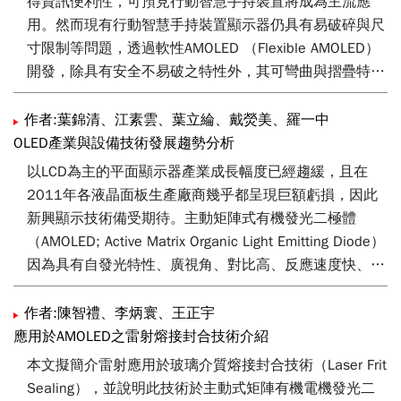
得資訊便利性，可預見行動智慧手持裝置將成為主流應
公司的推波助瀾下，藉由自有品牌手機的催化銷售，全球
用。然而現有行動智慧手持裝置顯示器仍具有易破碎與尺
有機發光二極體（organic light-emitting diode；OLED）
寸限制等問題，透過軟性AMOLED （Flexible AMOLED）
面板產業在AMOLED面板技術大舉擴張下引爆了巨大的話
開發，除具有安全不易破之特性外，其可彎曲與摺疊特性
題性，AMOLED的際遇可以說是『十年寒窗無人問，一舉
將可突破現有顯示器之外形、結構與應用點等限制，因此
成名天下知』的最佳寫照。2011年，包含韓國的SMD、
國際研究機構與面板大廠預測軟性AMOLED將成為下一世
作者:葉錦清、江素雲、葉立綸、戴熒美、羅一中
LGD（LG Display）以及台灣的友達光電（AUO）等大
代顯示技術。面對國際大廠紛紛積極投入Flexible
OLED產業與設備技術發展趨勢分析
廠，都致力投入AMOLED面板的商業量產，預期2012年
AMOLED等相關技術研發與產業建置，我國於Flexible
以LCD為主的平面顯示器產業成長幅度已經趨緩，且在
將是AMOLED邁向商業量產擴大化的一年。我們將從全球
AMOLED技術開發已獲得重大突破與國際獎項肯定，相信
2011年各液晶面板生產廠商幾乎都呈現巨額虧損，因此
OLED市場的規模出發，探討OLED產業的變遷，同時道出
藉由軟性AMOLED技術創新與開發，將可再造我國顯示產
新興顯示技術備受期待。主動矩陣式有機發光二極體
未來可能的變遷。
業新契機，並帶動軟性顯示新世代。
（AMOLED; Active Matrix Organic Light Emitting Diode）
因為具有自發光特性、廣視角、對比高、反應速度快、結
構輕薄等優點，所以在智慧行動裝置的滲透率快速提升，
同時也創造了顯示器產業的一個新的夢想。根據IEK的研
作者:陳智禮、李炳寰、王正宇
究報告顯示，2011年AMOLED面板出貨量超過九成是由
應用於AMOLED之雷射熔接封合技術介紹
三星電子供應，而且三星電子已經建立幾乎自主的
本文擬簡介雷射應用於玻璃介質熔接封合技術（Laser Frit
AMOLED產業鏈，不僅如此，還有著龐大的出海口做支
Sealing），並說明此技術於主動式矩陣有機電機發光二