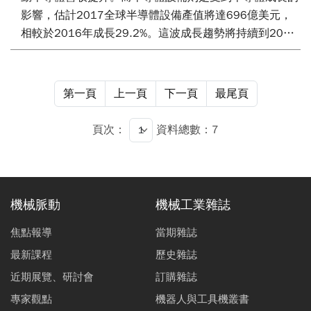
是影響未來產業地位之決勝關鍵。
影響，估計2017全球半導體設備產值將達696億美元，
相較於2016年成長29.2%。這波成長趨勢將持續到2018
年，但成長趨勢會趨緩，估計2018年半導體設備產值將
成長4.4%。
第一頁
上一頁
下一頁
最尾頁
在2016年下半年開始，韓國廠商傾全力資源投入主動矩
陣有機發光二極體（active matrix organic light emitting
頁次：
資料總數：7
diode, AMOLED）顯示器生產研發，中國大陸廠商亦大規
模投注資金。蘋果公司智慧型手機之規劃導入採用主動矩
陣有機發光二極體，也帶動相關製造設備的成長。UBI
Research原本估計2017~2021年之間，有機發光二極製
機械脈動
機械工業雜誌
造設備市場預估為439億美元，因為廠商的大舉投入，而
將預測調高為849億美元。
焦點報導
當期雜誌
最新課程
歷史雜誌
近期展覽、研討會
訂購雜誌
專家觀點
機器人與工具機叢書