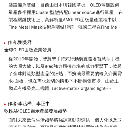
裝設備為關鍵，目前由日本與韓國掌握，OLED蒸鍍設備
量產多半採用Cluster型態搭配Linear source進行量產；在
製程關鍵技術上，高解析度AMOLED面板量產製程中以
Fine Metal Mask技術為關鍵瓶頸，韓國三星在Fine Metal
Mask上掌握度，遠高於台灣面板廠商，國內廠商必須加
快速度開始投入OLED關鍵零組件開發，未來戰局不只有
作者:劉美君
在Glass AMOLED上，Flexible AMOLED才是下一個決戰
全球OLED面板產業發展
點。
從2010年開始，智慧型手持式行動裝置隨著智慧型手機
的大鳴大放，以及iPad強力橫掃市場的威力衝擊下，掀起
了全球對這類型產品的狂熱，而扮演最重要的輸入介面需
求-面板，也在需求殷切的情形下不斷擴張市場。由於主
動式有機發光二極體（active-matrix organic light-
emitting diode；AMOLED）具備全彩化、高反應速度，同
時因為其自發光，得以進行部分區域點亮的特性，在省電
作者:李岳樺、李正中
的表現上也相當優異，因此也在全球智慧型手持式行動裝
軟性AMOLED顯示產業發展趨勢
置的市場中嶄露頭角。過去，PMOLED技術已成功商用
面對未來數位生活趨勢將強調互動與連結、個人化以及取
化。2010年，在韓國SMD（Samsung Mobile Display）