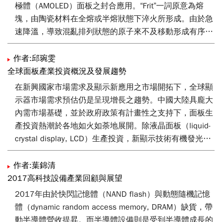
撐。AMOLED面板是一項高度依賴材料、設備的技術，而
極體（AMOLED）面板之封合應用。“Frit”一詞原意為熔
其中材料、設備兩項占面板成本比重約3:7，因此，設備
塊，由陶瓷材料在全熔或半熔狀態下淬火所形成。由於急
在這個產品的重要性相對提高。
速降溫，導致混亂排列狀態的原子來不及移動形成有序排
列，因而形成所謂非晶質 （amorphous）狀態；現今多
把未加熱的玻璃介質材料稱為frit。
作者:邱琬雯
全球面板產業投資概況及發展趨勢
在OLED面板中，有機層遇到水、氧會失效，因此必須在
在新興國家市場需求及顯示新應用之市場開拓下，全球顯
兩片玻璃基板間做密封封合（Hermetically sealing）。雷
示器市場需求預估仍是呈現增長之趨勢。中國大陸具龐大
射由於可以適當控制光斑大小，局部加溫玻璃介質而不損
內需市場基礎，並於政府政策有計畫性之支持下，面板生
毀鄰近的有機層，因此開始被導入應用而形成為雷射熔接
產投資熱潮於各地如火如荼地展開。除液晶面板（liquid-
封合技術。本文將說明雷射封合技術與影響封合製程品質
crystal display, LCD）生產投資，新顯示技術有機發光面
的相關參數，以及OLED封合製程相關專利分析。
板（active matrix organic light emitting display,
AMOLED）在韓國大廠持續挹注研發投資下，逐漸進入終
作者:葉錦清
端產品市場，開始量產投資階段，中、韓各大面板廠之設
2017高科技設備產業回顧與展望
備投資支出逐年增長，全球重要顯示器設備廠商均展現新
2017年由於快閃記憶體（NAND flash）與動態隨機記憶
一波成長動能。面對新顯示技術趨勢及產能需求，面板廠
體（dynamic random access memory, DRAM）缺貨，帶
商及其相關供應鏈之材料、設備產業之投資動向及決策均
動半導體營收提昇。而半導體設備則是受到半導體成長的