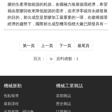
膠的生產導致能源的耗損，各國極力推展循環經濟，希望
藉由塑膠回收來降低能源的需求，追求淨零碳排永續發展
的目的，射出成型是塑膠加工最重要的一環，在建構循環
經濟的趨勢下，國際射出成型機等指標大廠已開發具有自
適應程序控制(Adaptive Process Control, APC)之可應用於
塑膠回收料之綠色製造智慧射出機，可自動偵測不同批次
回收塑膠之變異，自動調整修正加工參數，穩定生產的零
第一頁
上一頁
下一頁
最尾頁
件品質，達到精密射出的目地，使塑膠回收可以快速實
現。
頁次：
資料總數：1
機械脈動
機械工業雜誌
焦點報導
當期雜誌
最新課程
歷史雜誌
近期展覽、研討會
訂購雜誌