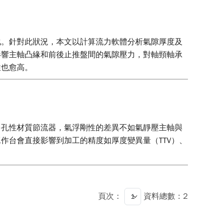
化。針對此狀況，本文以計算流力軟體分析氣隙厚度及
影響主軸凸緣和前後止推盤間的氣隙壓力，對軸頸軸承
性也愈高。
多孔性材質節流器，氣浮剛性的差異不如氣靜壓主軸與
作台會直接影響到加工的精度如厚度變異量（TTV）、
頁次：
資料總數：2