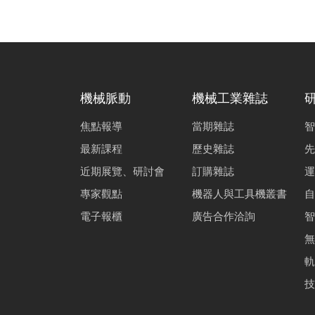
機械脈動
機械工業雜誌
焦點報導
當期雜誌
智
最新課程
歷史雜誌
先
近期展覽、研討會
訂購雜誌
運
專家觀點
機器人與工具機叢書
自
電子報櫃
廣告合作洽詢
智
無
軌
技