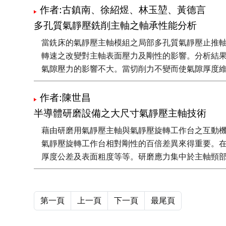
作者:古鎮南、徐紹煜、林玉堃、黃德言
多孔質氣靜壓銑削主軸之軸承性能分析
當銑床的氣靜壓主軸模組之局部多孔質氣靜壓止推
轉速之改變對主軸表面壓力及剛性的影響。分析結
氣隙壓力的影響不大。當切削力不變而使氣隙厚度
作者:陳世昌
半導體研磨設備之大尺寸氣靜壓主軸技術
藉由研磨用氣靜壓主軸與氣靜壓旋轉工作台之互動
氣靜壓旋轉工作台相對剛性的百倍差異來得重要。在
厚度公差及表面粗度等等。研磨應力集中於主軸頸
第一頁
上一頁
下一頁
最尾頁