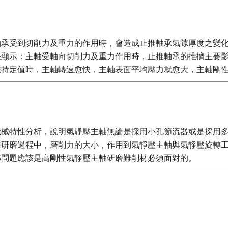
軸承受到切削力及重力的作用時，會造成止推軸承氣隙厚度之變
果顯示：主軸受軸向切削力及重力作用時，止推軸承的推擠主要
維持定值時，主軸轉速愈快，主軸表面平均壓力就愈大，主軸剛
機械特性分析，說明氣靜壓主軸無論是採用小孔節流器或是採用
研磨過程中，磨削力的大小，作用到氣靜壓主軸與氣靜壓旋轉工
部問題應該是高剛性氣靜壓主軸研磨難削材必須面對的。