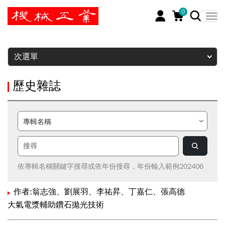
0
暫停
次選單
歷史雜誌
依專輯名稱關鍵字搜尋或依年份搜尋，年份輸入範例202406
作者:翁志強、劉展羽、李祐昇、丁嘉仁、張高德
大氣電漿輔助鑽石拋光技術