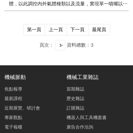
體，以此調控內外氣體種類以及流量，實現單一噴嘴以氣
流侷限方式控制電漿中央區的範圍以調控能量束口徑狀
態。 本實驗同時採用光學放射光譜儀分析電漿物種隨氣
體比例以及功率等參數的變化，了解電漿反應與表面狀
第一頁
上一頁
下一頁
最尾頁
態、蝕刻速率的關係，以獲得一最佳的拋光參數。 由實
驗結果得知玻璃透鏡表面之蝕刻率可控制在50 nm/min至
頁次：
資料總數：3
450 nm/min，表面粗糙度可達< 5 nm。
機械脈動
機械工業雜誌
焦點報導
當期雜誌
最新課程
歷史雜誌
近期展覽、研討會
訂購雜誌
專家觀點
機器人與工具機叢書
電子報櫃
廣告合作洽詢