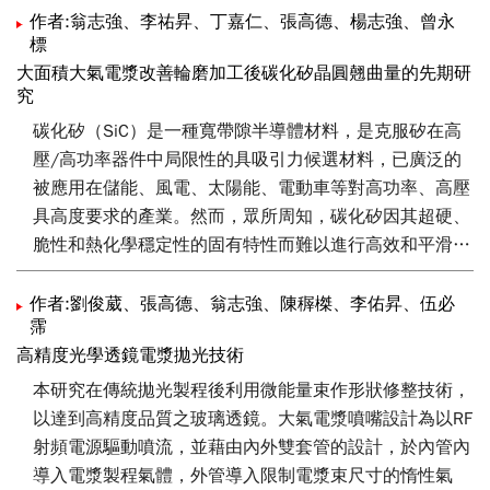
作者:翁志強、李祐昇、丁嘉仁、張高德、楊志強、曾永
標
大面積大氣電漿改善輪磨加工後碳化矽晶圓翹曲量的先期研
究
碳化矽（SiC）是一種寬帶隙半導體材料，是克服矽在高
壓/高功率器件中局限性的具吸引力候選材料，已廣泛的
被應用在儲能、風電、太陽能、電動車等對高功率、高壓
具高度要求的產業。然而，眾所周知，碳化矽因其超硬、
脆性和熱化學穩定性的固有特性而難以進行高效和平滑的
加工。再者，因應SiC晶圓尺寸的放大，具有高材料移除
效率的輪磨製程逐漸成為加工的主流之一。然而，由於塑
作者:劉俊葳、張高德、翁志強、陳稺榤、李佑昇、伍必
霈
性變形和斷裂等「應力誘導」現象，研磨過程不可避免地
高精度光學透鏡電漿拋光技術
會在晶圓表面下方引入損傷層。本文嘗試以自行發展的大
氣電漿乾式蝕刻設備，去除輪磨加工應力導致的翹曲。實
本研究在傳統拋光製程後利用微能量束作形狀修整技術，
驗初步結果顯示大氣電漿設備可快速且有效的將晶圓翹曲
以達到高精度品質之玻璃透鏡。大氣電漿噴嘴設計為以RF
量由單面輪磨(採用8000號砂輪)後的110-150 µm，降回
射頻電源驅動噴流，並藉由內外雙套管的設計，於內管內
10-20 µm（輪磨前的晶圓翹曲量）。
導入電漿製程氣體，外管導入限制電漿束尺寸的惰性氣