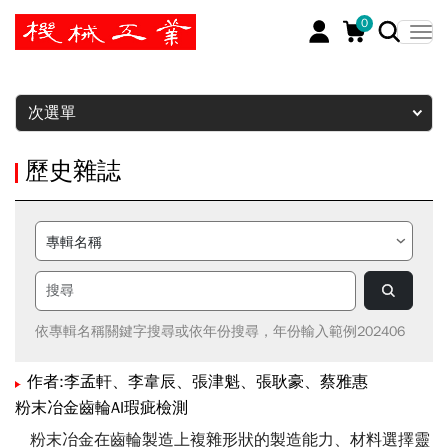
0
暫停
次選單
歷史雜誌
依專輯名稱關鍵字搜尋或依年份搜尋，年份輸入範例202406
作者:李孟軒、李韋辰、張津魁、張耿豪、蔡雅惠
粉末冶金齒輪AI瑕疵檢測
粉末冶金在齒輪製造上複雜形狀的製造能力、材料選擇靈