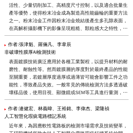
活性、少量切削加工、高精度尺寸控制，以及適合批量生
產等優勢，使得粉末冶金成為製造高性能齒輪的重要方法
之一。粉末冶金工件因粉末冶金燒結後產生多孔隙表面，
在高解析攝影機下的影像呈現粗糙、顆粒感大之特性，使
用傳統機器視覺檢測方式常發生誤判、漏檢現象，本文藉
由人工智慧瑕疵檢測技術的導入，將可以優於傳統的自動
作者:張津魁、羅倆凡、李韋辰
光學檢測模式監控產品良率。
非破壞性膜厚AI檢測技術
表面鍍膜技術廣泛應用於各種工業製程，以提升材料的耐
磨性、耐蝕性等。然而鍍膜層的厚度對於最終產品的性能
至關重要，若鍍層厚度過厚或過薄皆可能會影響工件之功
能性，導致產品失效。一般常見的傳統檢測方法多透過破
壞樣品後，使用目視、顯微鏡或SEM等工具進行量測，雖
可提供準確的測量結果，但檢測效率低且會造成樣品破壞
問題。本研究透過人工智慧（Artificial intelligence, AI）
作者:連健宏、林義暐、王裕銘、李偉杰、梁隆禎
技術，結合深度學習與影像處理演算法，針對鍍膜表面的
人工智慧化瑕疵電路標記系統
膜厚進行分析，克服傳統破壞性檢測的侷限性，並可適應
近年來，為因應軟性電路板的檢測市場需求及技術變革，
不同材質與鍍層類型，減少雜訊造成的干擾，以確保產品