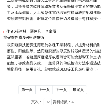
工研院機械所致力於人工智慧化電路瑕疵打標系統的開
的品質與一致性。
發，以提升國內軟性電路板業者及光學檢測業者的技術能
力及產品價值。人工智慧化電路瑕疵打標系統搭配機器學
習缺陷辨識技術、瑕疵定位串接技術及機器手臂打標技
術，針對細線寬軟性電路板的檢測，可有效降低人力成
本、減少產品誤檢率及提高產品良率。該項技術除可應用
作者:張津魁、羅倆凡、李韋辰
於軟性印刷電路板外，也可用於面板及半導體…等線路的
非破壞性膜厚AI檢測技術
檢測。本文針對人工智慧化電路瑕疵打標系統及其設備進
表面鍍膜技術廣泛應用於各種工業製程，以提升材料的耐
行深入探討。
磨性、耐蝕性等。然而鍍膜層的厚度對於最終產品的性能
至關重要，若鍍層厚度過厚或過薄皆可能會影響工件之功
能性，導致產品失效。一般常見的傳統檢測方法多透過破
壞樣品後，使用目視、顯微鏡或SEM等工具進行量測，雖
可提供準確的測量結果，但檢測效率低且會造成樣品破壞
問題。本研究透過人工智慧(Artificial intelligence, AI)技
術，結合深度學習與影像處理演算法，針對鍍膜表面的膜
第一頁
上一頁
下一頁
最尾頁
厚進行分析，克服傳統破壞性檢測的侷限性，並可適應不
同材質與鍍層類型，減少雜訊造成的干擾，以確保產品的
頁次：
資料總數：4