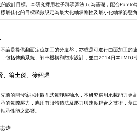
衝突的設計目標。本研究採用粒子群演算法[5]為基礎，配合Par
目標最佳化的目標函數設定為最大化軸承剛性及最小化軸承姿態
勢
，不論是提供翻面定位加工的分度盤，亦或是可進行曲面加工的
包括傳動系統、剎車機構和防水設計，並由2014日本JIMTO
濬賢、翁士傑、徐紹煜
內先前的開發案採用微孔式氣靜壓軸承，本研究選用承載能力更
軸承的氣隙壓力，應用有限體積法及壓力與速度耦合之技術，藉
對軸承性能之影響。
志瑋