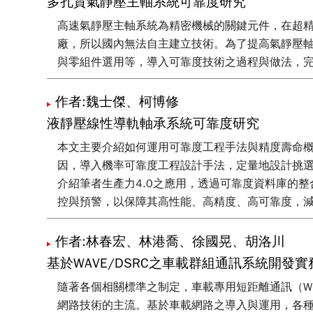
多孔質氣靜壓主軸系統可靠度研究
高速氣靜壓主軸系統為精密機械的關鍵元件，在超
廠，所以國內無法自主建立技術。為了提高氣靜壓
與零組件選用等，導入可靠度技術之過程與做法，
作者:魏士傑、柯博修
液靜壓線性導軌軸承系統可靠度研究
本文主要介紹如何運用可靠度工程手法與精度壽命概
因，導入機率可靠度工程設計手法，定量地設計挑
介紹筆者生產力4.0之應用，透過可靠度資料庫的
控與預警，以保障其高性能、高精度、高可靠度，
作者:林春宏、林港喬、徐國晃、胡洛川
基於WAVE/DSRC之車載群組通訊系統開發
隨著各個相關標準之制定，車載專用短距離通訊（Wireless Access
網路技術的主流。基於車載網路之導入與運用，各