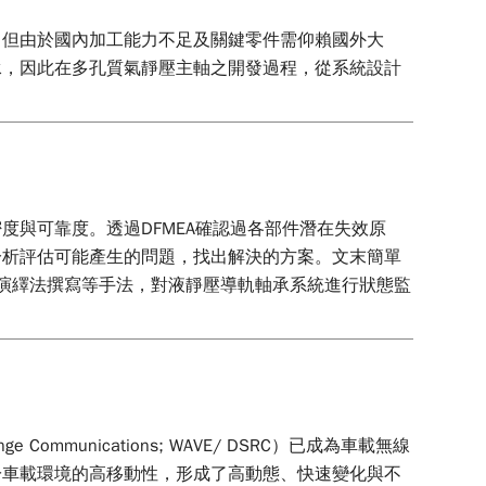
，但由於國內加工能力不足及關鍵零件需仰賴國外大
承，因此在多孔質氣靜壓主軸之開發過程，從系統設計
與可靠度。透過DFMEA確認過各部件潛在失效原
分析評估可能產生的問題，找出解決的方案。文末簡單
能演繹法撰寫等手法，對液靜壓導軌軸承系統進行狀態監
ange Communications; WAVE/ DSRC）已成為車載無線
於車載環境的高移動性，形成了高動態、快速變化與不