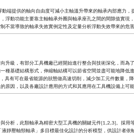
組件之供給，以提供我國工具機產業未來發展之參考。
浮動端提供的軸向自由度可減小主軸溫升帶來的軸承內部應力，
中，浮動功能主要靠主軸軸承外圈與軸承座孔之間的間隙值實現
控制不當導致的軸承失效實例定性及定量分析浮動失效帶來的危
方向升級，有部分工具機廠已經開始進行整合與技術深化，而為
的一種基礎結構形式，伸縮軸結構可以節省空間並盡可能地降低進
量輕，具有可在最省能源的狀態做高速切削，減少加工元件數量，
生的原因，以及各廠設計應用的方式和其應用在工具機設備上可
分析，此類軸承為精密大型工具機的關鍵元件[1,2,3]。採
立「液靜壓軸頸軸承」多目標最佳化設計的分析模型，供設計者依