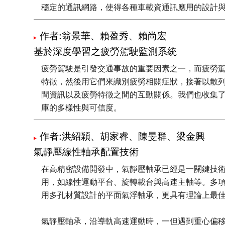
穩定的通訊網路，使得各種車載資通訊應用的設計與
作者:翁景華、賴盈秀、賴尚宏
基於深度學習之疲勞駕駛監測系統
疲勞駕駛是引發交通事故的重要因素之一，而疲勞
特徵，然後用它們來識別疲勞相關症狀，接著以散
間資訊以及疲勞特徵之間的互動關係。我們也收集
庫的多樣性與可信度。
作者:洪紹穎、胡家睿、陳旻群、梁金興
氣靜壓線性軸承配置技術
在高精密設備開發中，氣靜壓軸承已經是一關鍵技
用，如線性運動平台、旋轉載台與高速主軸等。多
用多孔材質設計的平面氣浮軸承，更具有理論上最
氣靜壓軸承，沿導軌高速運動時，一但遇到重心偏