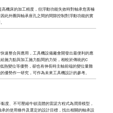
提高機床的加工精度，但浮動功能失效時對軸承危害極
，因此外圈與軸承座孔之間的間隙控制對浮動功能的實
害。
了快速整合與應用，工具機設備廠會開發出最便利的應
給施力點與加工施力點間的力矩，相較於傳統的C
降低熱變位等優勢，卻也有伸長時主軸前端的變位量難
能的優勢作一研究，可作為未來工具機設計的參考。
用等黏度、不可壓縮牛頓流體的雷諾方程式為潤滑模型，
軸承的使用條件及選定的設計目標，找出相關的軸承設