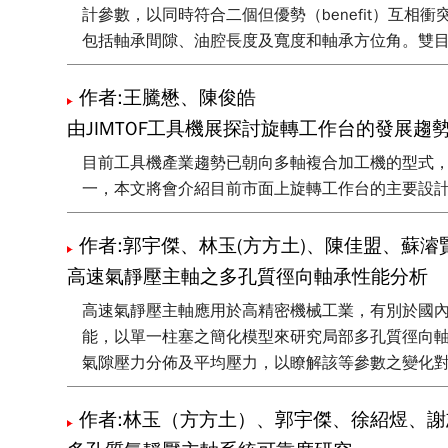
計參數，以同時符合二個但優勢（benefit）互相
包括軸承間隙、油腔長度及寬度和軸承方位角。雙
作者:王騰懋、陳俊皓
由JIMTOF工具機展探討旋轉工作台的發展趨
目前工具機產業趨勢已朝向多軸複合加工機的型式
一，本文將會介紹目前市面上旋轉工作台的主要設計，
作者:郭宇傑、林玉(方方土)、陳佳盟、蘇
高速氣靜壓主軸之多孔質徑向軸承性能分析
高速氣靜壓主軸應用於高精密機械工業，有別於國
能，以單一柱塞之簡化模型來研究局部多孔質徑向
氣隙壓力分佈及平均壓力，以瞭解該等參數之變化
作者:林玉（方方土）、郭宇傑、徐紹煜、謝