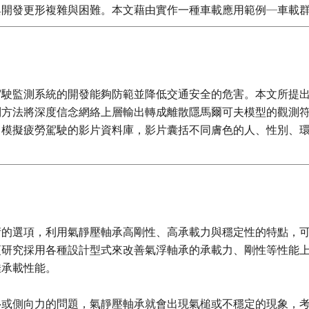
開發更形複雜與困難。本文藉由實作一種車載應用範例─車載群組通
駕駛監測系統的開發能夠防範並降低交通安全的危害。本文所提
列方法將深度信念網絡上層輸出轉成離散隱馬爾可夫模型的觀測
了模擬疲勞駕駛的影片資料庫，影片囊括不同膚色的人、性別、
術的選項，利用氣靜壓軸承高剛性、高承載力與穩定性的特點，
項研究採用各種設計型式來改善氣浮軸承的承載力、剛性等性能
佳承載性能。
移或側向力的問題，氣靜壓軸承就會出現氣槌或不穩定的現象，