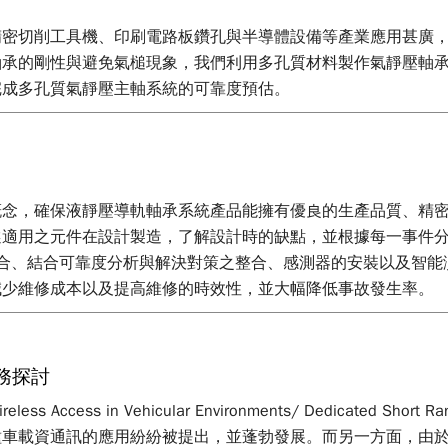
精密切削工具機、印刷電路板鑽孔與半導體設備等產業應用甚廣
軸承的剛性與避免氣槌現象，我們利用多孔質材料製作氣靜壓軸
完成多孔質氣靜壓主軸系統的可靠度預估。
念，確保液靜壓導軌軸承系統產品能擁有優良的生產品質、精密度
選適用之元件在設計製造，了解設計時的缺點，並根據每一事件
整合、結合可靠度分析與解決對策之整合、感測器的安裝以及智
減少維修成本以及提高維修的時效性，並大幅降低事故發生率。
實務探討
 in Vehicular Environments/ Dedicated Short R
種車載資通訊的應用紛紛被提出，並蓬勃發展。而另一方面，由