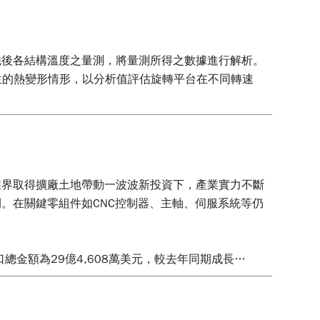
跑後各結構溫度之量測，將量測所得之數據進行解析。
生的熱變形情形，以分析值評估旋轉平台在不同轉速
業界取得擴廠土地帶動一波波新投資下，產業實力不斷
。在關鍵零組件如CNC控制器、主軸、伺服系統等仍
出口總金額為29億4,608萬美元，較去年同期成長
億5,679萬美元，成長56.7%。
具機暨零組件產業競爭力，本研究將藉由分析近三年