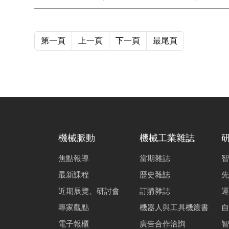
態分析並探討氣靜壓軸承分布對於結構的關係。
第一頁
上一頁
下一頁
最尾頁
機械脈動
機械工業雜誌
焦點報導
當期雜誌
智
最新課程
歷史雜誌
先
近期展覽、研討會
訂購雜誌
運
專家觀點
機器人與工具機叢書
自
電子報櫃
廣告合作洽詢
智