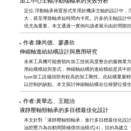
加工中心主軸浮動端軸承的失效分析
（2008至2010）工具機暨零組件產業在關鍵零
定位-浮動軸承佈置形式常用於機床主軸的設計中，
大，甚至導致軸承短時間內卡死。許多的主軸設計
現尤為重要。本文通過一實例向讀者展示由於間隙
作者:陳尚德、廖彥欣
伸縮軸進給結構設計與應用研究
未來工具機可能會朝向加工技術高度整合的服務業
用結構模組與形式，伸縮軸結構的進給模組是其中
type加工設備頭部有較高的加工剛性。此結構重
以控制的缺點。本文探討伸縮軸結構在位移變位發
作者:黃華志、王能治
液靜壓軸頸軸承的多目標最佳化設計
本文針對「液靜壓軸頸軸承」進行多目標最佳化設計與
油腔壓力為自動間隙補償供油模式[4]，目的為建