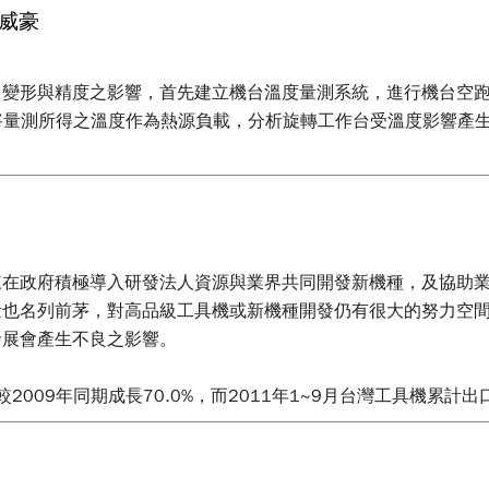
威豪
台變形與精度之影響，首先建立機台溫度量測系統，進行機台空
，將量測所得之溫度作為熱源負載，分析旋轉工作台受溫度影響產
來在政府積極導入研發法人資源與業界共同開發新機種，及協助
也名列前茅，對高品級工具機或新機種開發仍有很大的努力空間
發展會產生不良之影響。
較2009年同期成長70.0%，而2011年1~9月台灣工具機累計
口金額總值為10億2,910萬美元，相較於2010年同期的出口總額6
具機產業競爭已進入關鍵零組件資源爭奪戰中，為求確保我國工