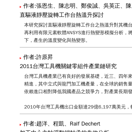
作者:張恩生、陳志明、鄭俊誠、吳英正、陳
直驅液靜壓旋轉工作台熱溫升探討
本研究探討直驅液靜壓旋轉工作台之熱溫升對其機
再利用有限元素軟體ANSYS進行熱變形模擬分析
下，產生的溫度變化與熱變形。
作者:許原昇
2011台灣工具機關鍵零組件產業鏈研究
台灣工具機產業已有良好的發展基礎，近三、四年
精進，其中立式與龍門加工機產量，在全球的銷售量
依賴進口相對降低我國產品之競爭力，對產業長期
2010年台灣工具機出口金額達29億6,197萬美元，
40.5%。另外，2011年1~9月工具機零組件累計出
作者:趙洋、程凱、Ralf Dechert
然而在這亮麗成績下，同時亦代表在全球國際間工