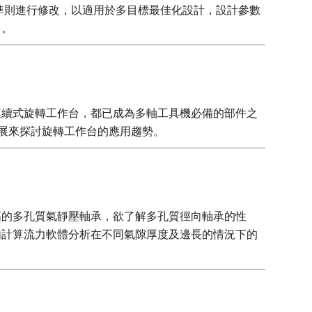
eto準則進行修改，以適用於多目標最佳化設計，設計參數
角。
連續式旋轉工作台，都已成為多軸工具機必備的部件之
F展來探討旋轉工作台的應用趨勢。
高的多孔質氣靜壓軸承，欲了解多孔質徑向軸承的性
由計算流力軟體分析在不同氣隙厚度及邊長的情況下的