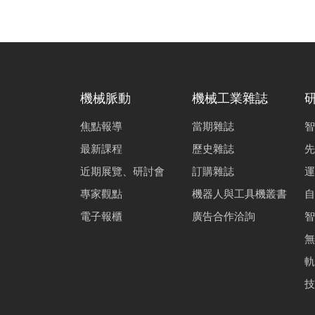
機械脈動
機械工業雜誌
焦點報導
當期雜誌
智
最新課程
歷史雜誌
先
近期展覽、研討會
訂購雜誌
運
專家觀點
機器人與工具機叢書
自
電子報櫃
廣告合作洽詢
智
無
軌
技