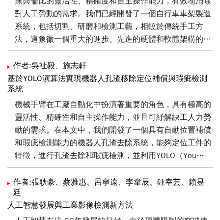
無與倫比的靈活性、精確度和自主操作能力，有效地消除
架構完成點雲分類與分割。工研院機械所團隊推出研磨拋
對人工勞動的需求。我們已經開發了一個自行車車架製造
光機器人品牌RobotSmith，提供整體軟硬解決方案，並在
系統，包括切割、研磨和檢測工藝，相較於傳統手工方
機器人3D環境感知處理上展示兩個成功案例:研磨周邊系
法，這象徵一個重大的進步。先進的硬體和軟體架構的整
統定位與焊道研磨疊代補償。期許在這波3D深度學習浪
合，以及創新的技術，如基於YOLO的缺陷檢測和AE信號
潮中，以精實的技術能力，攜手台灣產業共創新頁。
分析，有助於優化自動化製造流程。其中，YOLOv7的缺
作者:吳祉毅、施志軒
陷識別準確率更是達到了驚人的98.03%。這項研究不僅
基於YOLO演算法實現機器人孔渣移除定位補償與瑕疵檢測
系統
展開了對機器人系統有效性的開發，還為各種製造應用中
採用先進的機器人系統提供了基礎。
機械手臂在工廠自動化中扮演著重要的角色，具有極高的
靈活性、精確性和自主操作能力，並且可紓解缺工人力勞
動的需求。在本文中，我們開發了一個具有自動位置補償
和瑕疵檢測能力的機器人孔渣去除系統，能夠定位工件的
特徵，進行孔渣去除和瑕疵檢測，並利用YOLO（You
Only Look Once）算法進行物體檢測。本文中的實驗工件
是膝關節股骨植入物。首先，我們採用了一種位置補償方
作者:張耿豪、蔡雅惠、呂寧遠、李韋辰、鍾幸芸、賴昱
廷
法來精確定位工件的夾持孔。然後，EzSim軟件自動生成
人工智慧發展與工業影像檢測新方法
機器人路徑，用於去除夾持孔孔渣。隨後，系統利用檢測
到的瑕疵位置生成重新去渣的路徑，確保所有殘留物被徹