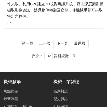
件夾取。利用GPU建立3D視覺辨識系統，藉由深度攝影機
擷取影像資訊，辨識物件種類及座標，使機械手臂可夾取
特定之物件。
視覺系統由GPU搭配深度影像之函式庫，分別進行影像資
料擷取、深度資訊運算、座標轉換、影像輪廓搜尋和卷積
類神經網路模型訓練等。本文採用YOLOv2判別目標物體
第一頁
上一頁
下一頁
最尾頁
之種類和中心點並利用輪廓搜尋方法找出物體之角度資
訊，作為機械手臂操作目標點，並透過座標轉換的方式將
頁次：
資料總數：9
相機座標轉為機械手臂座標，由TCP/IP通訊傳至運動控制
系統進行物件夾取。
機械脈動
機械工業雜誌
焦點報導
當期雜誌
最新課程
歷史雜誌
近期展覽、研討會
訂購雜誌