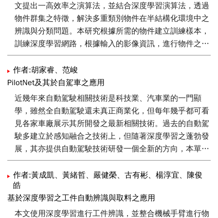
上的mIoU提升超過 35%，同時保留原有刀具的辨識效
文提出一高效率之演算法，並結合深度學習演算法，透過
果，證明其具備應用於智慧製造之潛力。
物件群集之特徵，解決多重類別物件在半結構化環境中之
辨識與分類問題。本研究根據所需的物件建立訓練樣本，
訓練深度學習網路，根據輸入的影像資訊，進行物件之識
別與類別分類。最後為了要完成機械手臂持取任務，本文
透過半結構性環境之約束條件，基於物件位置的估測來規
作者:胡家睿、范峻
劃持取位置，降低夾爪與其他物件碰撞的情形，提升持取
PilotNet及其於自駕車之應用
的成功率。透過本文所提出之方法，未來可在無人工廠
近幾年來自動駕駛相關技術是科技業、汽車業的一門顯
中，針對工作重複性較高的出入料區，透過機器視覺提供
學，雖然全自動駕駛還未真正商業化，但每年幾乎都可看
物件資訊，並使用機械手臂進行自動取放的工作，減少人
見各家車廠展示其所開發之最新相關技術。過去的自動駕
工成本。
駛多建立於感知融合之技術上，但隨著深度學習之蓬勃發
展，其亦提供自動駕駛技術研發一個全新的方向，本單位
由於已建立各類深度學習技術之研發基礎，因此亦已領先
全台打造出第一台基於深度學習之自動駕駛車。
作者:黃成凱、黃緒哲、嚴健榮、古有彬、楊淳宜、陳俊
皓
基於深度學習之工件自動辨識與取料之應用
本文使用深度學習進行工件辨識，並整合機械手臂進行物