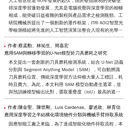
人工智慧在這 60年發展的起伏，由於硬體限制的突破使
底清除。
得深度學習蓬勃發展，尤其是電腦視覺與深度學習的相輔
相成，能突破日益複雜的製程與產品需求之檢測瓶頸。工
研院機械所提出了一個創新的運作框架，ITRI AOI2智慧光
學檢測模組將先進的人工智慧演算法整合入現有的光學檢
測系統，此系統突破了製造業缺陷檢測系統的技術瓶頸，
來達到製造精進之目標。
作者:蔡孟勳、林祐生、簡嘉宏
應用SAM與轉移學習的U-Net模型於刀具磨耗之研究
本文提出一套創新的刀具磨耗檢測系統，結合 U-Net 語義
分割與 Segment Anything Model（SAM），可自動辨識
刀具磨耗位置。傳統深度學習方法仰賴大量人工標註，耗
時且費力。為此，本文利用 SAM 模型自動產生遮罩，並
與預訓練模型輸出比對，選取重疊度（IoU）最高的遮罩
作為偽標註，實現無需人工介入的資料擴充流程。檢測系
統採用影像疊圖展開技術，將端銑刀轉為全景影像，透過
作者:陳金聖、陳世剛、Luis Cardenas、廖述政、林育信
U-Net 精準分割刀刃區域，並應用轉移學習以提升模型對
應用深度學習之半結構化環境物件分類與機械手臂持取系統
新樣式刀具的辨識能力。實驗結果顯示，該方法在新刀具
因應智能工廠之來臨，為了達成智能化物件持取流程，本