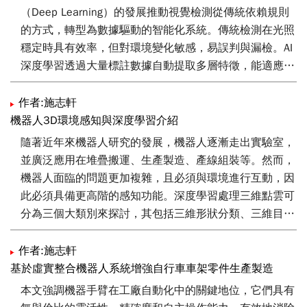
（Deep Learning）的發展推動視覺檢測從傳統依賴規則
的方式，轉型為數據驅動的智能化系統。傳統檢測在光照
穩定時具有效率，但對環境變化敏感，易誤判與漏檢。AI
深度學習透過大量標註數據自動提取多層特徵，能適應複
雜生產環境，於分類、檢測與分割等任務展現高精度與穩
定性。本文介紹 2D 與 3D 視覺技術及其在缺陷檢測、尺
作者:施志軒
寸量測、品質分級的應用，強調其在光照變化容忍度、複
機器人3D環境感知與深度學習介紹
雜特徵辨識、即時檢測及自適應優化的優勢[1] [2]。特別
隨著近年來機器人研究的發展，機器人逐漸走出實驗室，
是在金屬加工產線，AI 視覺能處理金屬表面反光與隨機堆
並廣泛應用在堆疊搬運、生產製造、產線組裝等。然而，
疊問題，結合工件定位與 3D 視覺辨識，輔助機械手臂完
機器人面臨的問題更加複雜，且必須與環境進行互動，因
成自動化上、下料，有效提升精度與效率。
此必須具備更高階的感知功能。深度學習處理三維點雲可
分為三個大類別來探討，其包括三維形狀分類、三維目標
偵測與追蹤、三維點雲分割三大任務。3D感測器所收集
的點雲資料屬於三維資料可以表示空間中大量的幾何、形
作者:施志軒
狀與尺度資訊，然而因為資料量大、資料無序性與不會隨
基於虛實整合機器人系統增強自行車車架零件生產製造
著旋轉改變結果。因此PointNet作為第一個能直接從點雲
本文強調機器手臂在工廠自動化中的關鍵地位，它們具有
中學習有用資訊，達到End-to-end學習，可用同一個網路