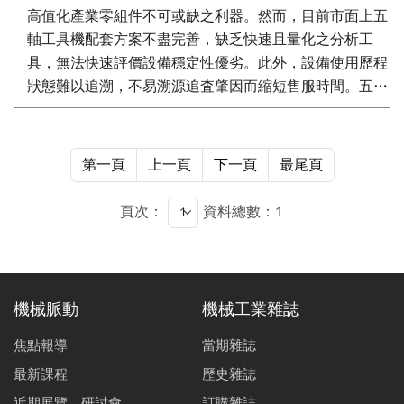
高值化產業零組件不可或缺之利器。然而，目前市面上五
軸工具機配套方案不盡完善，缺乏快速且量化之分析工
具，無法快速評價設備穩定性優劣。此外，設備使用歷程
狀態難以追溯，不易溯源追査肇因而縮短售服時間。五軸
動態同步響應分析技術，滿足工具機五軸動態同步響應之
調整需求。透過軟體模組自主擷取各軸向之動態迴授速度
數據，導入自動參考軸搜尋功能搜尋五軸中動態響應最差
第一頁
上一頁
下一頁
最尾頁
之軸向定義為參考軸，並自動產生其他4個軸向之4組對
比於參考軸之迴授速度對比圖譜，提供五軸動態同步響應
頁次：
資料總數：1
特性可視化工具。五軸設備性能監管技術，透過週期性暖
機流程來收集機台設備之動態響應數據，經由數值統計分
析與可視化方法顯示軸向伺服動態響應之變異趨勢，能警
示機台是否發生動態響應變異，提醒使用者進行檢修，避
機械脈動
機械工業雜誌
免不良品的生成，並提供不同時間戳記之數據進行分析比
對，來查找影響加工精度與機台動態響應的問題主因。
焦點報導
當期雜誌
最新課程
歷史雜誌
近期展覽、研討會
訂購雜誌