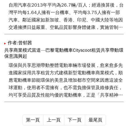
自用汽車在2013年平均為26.7輛/百人；經過換算後，台
灣平均每1.64人擁有一台機車、平均每3.75人擁有一部
汽車。鄰近國家如新加坡、香港、印尼、中國大陸等地因
交通擁擠日益嚴重、空氣品質影響身體健康，實施管制政
策，如禁止機車入城（如上海、廣州、北京、濟南等104
個城市）、新加坡制定離峰與尖峰的過路費、中國大陸出
作者:曾郁茜
現車牌購置費、單雙號上路政策等，以降低城市中空氣污
共享商業模式當道—巴黎電動機車Cityscoot租賃共享帶動環
保意識興起
染與油耗。
環保與共享思潮帶動整體電動車輛市場發展，愈來愈多先
台灣比起上述國家有多元的交通工具，未出現強制的管制
進國家採用共享租賃方式建構新型電動機車商業模式，順
政策，運輸油耗污染與空氣汙染在政府推動智慧環保車輛
應電動機車節能環保的美意及增加都市空間來因應這波全
的政策也逐步改善，隨政府電動巴士政策推動，期待台灣
球運動，使用者不需擁有，也不需負擔保管及維修責任，
綠能運輸環境早日普及，成為全世界的指標模範地區。
均可享受品質及性能均優的電動機車，正是「共享精神」
的實際體現。
第一頁
上一頁
下一頁
最尾頁