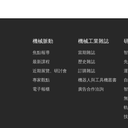
機械脈動
機械工業雜誌
焦點報導
當期雜誌
智
最新課程
歷史雜誌
先
近期展覽、研討會
訂購雜誌
運
專家觀點
機器人與工具機叢書
自
電子報櫃
廣告合作洽詢
智
無
軌
技