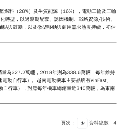
%，其次是氫燃料（28%）及生質能源（16%），電動二輪及三輪
電動化轉型，以過渡期配套、誘因機制、戰略資源/技術、
等補貼與鼓勵，以及微型移動與商用需求熱度持續，初估
越南總體機車銷量為327.2萬輛，2018年則為338.6萬輛，每年維持
含低速電動自行車）。越南電動機車主要品牌有VinFast、
~6萬輛（不含電動自行車），對應每年機車總銷量近340萬輛，為東南
頁次：
資料總數：4