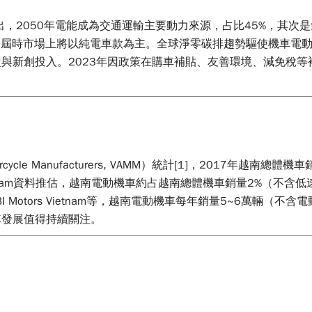
ency, IEA）指出，2050年電能成為交通運輸主要動力來源，占比45
動化，屆時市場上將以純電車款為主。全球淨零碳排趨勢驅使機車
與新創投入。2023年因政策在購車補貼、友善環境、減免稅
otorcycle Manufacturers, VAMM）統計[1]，2017年
H Vietnam資料推估，越南電動機車約占越南總體機車銷量2%（不
 Vietnam及MBI Motors Vietnam等，越南電動機車每年銷量5
車發展值得持續關注。