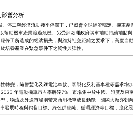
之影響分析
封城、停工與經濟流動幾乎停滯下，已威脅全球經濟穩定。機車產業相
要措施，以幫助機車產業渡過危機。另受到歐洲政府購車補助持續補
因應停工所造成的經濟損失，與維持社交距離之要求下，高度自
助於培養產業在緊急事件下之韌性與彈性。
構性轉變，隨智慧化及鋰電池車款、客製化及利基車種等需求增
2025 年電動機車市占率將達7%，市場集中於中國、印度及
流及外送市場則帶來商用機車成長動能，國際大廠亦朝向電動化轉型，如H
均訂定電動機車發展時程與銷售目標、綠色供應鏈、循環經濟等目標，強