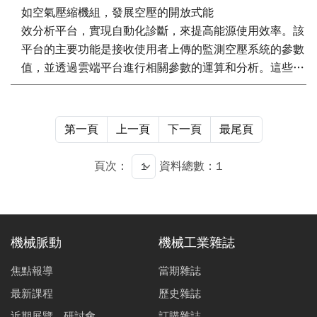
如空氣壓縮機組，發展空壓的開放式能
效分析平台，實現自動化診斷，來提高能源使用效率。該
平台的主要功能是接收使用者上傳的監測空壓系統的參數
值，並透過雲端平台進行相關參數的運算和分析。這些分
析結果可以為管理和節能診斷提供決策依據。
第一頁
上一頁
下一頁
最尾頁
頁次：
資料總數：1
機械脈動
機械工業雜誌
焦點報導
當期雜誌
最新課程
歷史雜誌
近期展覽、研討會
訂購雜誌