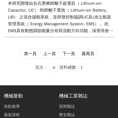
本研究開發結合石墨烯鋰離子超電容（ Lithium-ion
Capacitor, LIC） 和鋰離子電池（ Lithium-ion Battery,
LIB） 之混合儲能系統，並研發控制協調LIC及LIB之能源
管理系統（ Energy Management System, EMS） 。此
EMS具有動態調節能量分布與流動方向功能，採用等效能
耗最小化策略（ Equivalent Consumption Minimization
Strategy, ECMS） ，透過LIC的快速反應特性，迅速補償
能量變動，再經由LIB持續提供能量之需求，使LIC及LIB發
第一頁
上一頁
下一頁
最尾頁
揮最大作用。由於使用LIC可降低LIB對瞬間電流變化負
荷，則可延長LIB的壽命。藉由發揮LIC的輔助功能，可以
頁次：
資料總數：1
增加綠電能（ 風能/太陽能） 的儲存，達到節能減碳之目
的。
機械脈動
機械工業雜誌
焦點報導
當期雜誌
最新課程
歷史雜誌