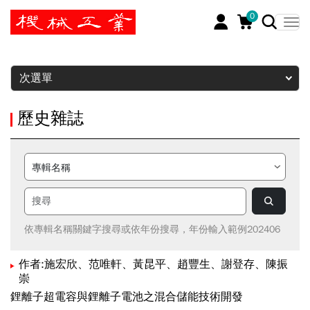
0
暫停
次選單
歷史雜誌
依專輯名稱關鍵字搜尋或依年份搜尋，年份輸入範例202406
作者:施宏欣、范唯軒、黃昆平、趙豐生、謝登存、陳振
崇
鋰離子超電容與鋰離子電池之混合儲能技術開發