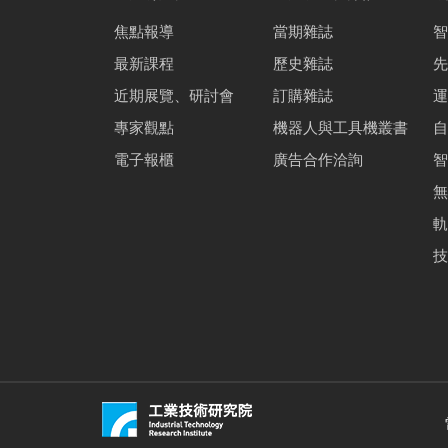
焦點報導
當期雜誌
智
最新課程
歷史雜誌
先
近期展覽、研討會
訂購雜誌
運
專家觀點
機器人與工具機叢書
自
電子報櫃
廣告合作洽詢
智
無
軌
技