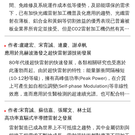
間、免維修及系統運作成本低等優勢，及節能環保的需求
下，已有加快光纖雷射加工機普及化應用的趨勢。光纖雷
射在薄板、鋁合金和黃銅等切割效益的優秀表現已普遍被
板金業界所肯定並接受。但是CO2雷射加工機仍然有其特
有的優點，例如非金屬及玻璃等材料的加工，是無法被取
代的，因此仍須視需求來選用合適的雷射加工機及周邊設
作者:盧建宏、宋育誠、連慶、謝卓帆
備。
應用於兆赫波激發之超快雷射源技術發展
80年代後超快雷射的快速發展，各類相關研究也受惠於
此蓬勃而起。由於超快雷射的特性：能量脈衝間隔極短
(10-12秒等級)，擁有高峰值功率(Peak Power)，在介質
上可產生如自相位調變(Self-phase Modulation)等非線性
效應，進而應用於生醫檢測的超連續光譜。也可配合特殊
天線產生應用於環境氣體檢測、影像透視的兆赫波
(Terahertz)，其具有高度穿透性且對人體無害等特性，相
作者:宋育誠、蘇信嘉、張耀文、林士廷
關產品可應用於安全檢測、材料檢測及藥物生醫檢測等。
高功率直驅式半導體雷射之發展
其中高能光纖飛秒雷射模組、高靈敏光導天線與微流道氣
雷射製造已成為世界上不可抵擋之趨勢，其中金屬切割與
體儲存單元，未來上述都將有機會以微型化、低成本方式