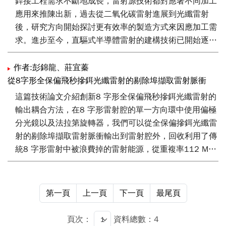
銲接工程需求不斷地成長，雷射源技術都對應著不同加工
開發出高準確暨高效率優勢的兆赫波檢測系統來實現。
應用來推陳出新，過去從二氧化碳雷射進展到光纖雷射
後，研究方向開始探討更有效率的製造方式來因應加工需
求。進步至今，直驅式半導體雷射的建構技術已開始逐步
發展。時間快速推進，具有40％以上的電光效率和小於4
mm·mrad之光束特性的雷射系統設計中，具備無需復雜的
作者:彭錦龍、莊宜蓁
光纖元件熔接與架構簡單之特徵。其證明高品質的直驅式
從8字形全保偏飛秒摻鉺光纖雷射的剔除埠擷取雷射脈衝
半導體雷射可有效地加工材料，本文將針對過往的高功率
這篇技術論文介紹創新8 字形全保偏飛秒摻鉺光纖雷射的
雷射製造技術到目前新世代的直驅式半導體雷射進行介
輸出耦合方法，在8 字形雷射腔的單一方向環中使用偏極
紹。
分光鏡以及法拉第旋轉器，我們可以從全保偏摻鉺光纖雷
射的剔除埠擷取雷射脈衝輸出到雷射腔外，回收利用了傳
統8 字形雷射中被浪費掉的雷射能源，從重複率112 MHz
的摻鉺光纖雷射振盪器中，可以輸出23 mW 的平均功
率，這是利用NOLM/NALM 技術鎖模的全保偏光纖雷射所
報導過最高的輸出功率。
第一頁
上一頁
下一頁
最尾頁
頁次：
資料總數：4