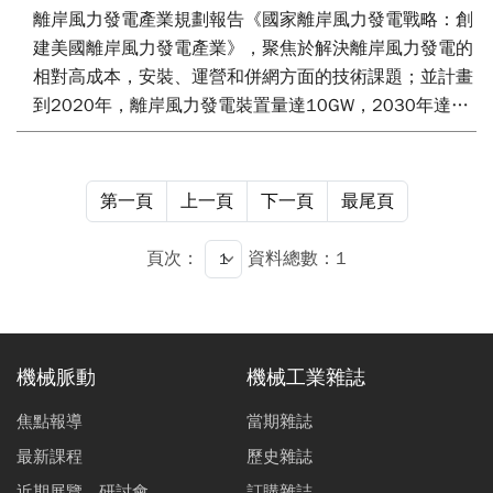
離岸風力發電產業規劃報告《國家離岸風力發電戰略：創
建美國離岸風力發電產業》，聚焦於解決離岸風力發電的
相對高成本，安裝、運營和併網方面的技術課題；並計畫
到2020年，離岸風力發電裝置量達10GW，2030年達到
54GW，此將有助於美國實現奧巴馬確立的“到2035年全
國80%的電力來自可再生能源”目標。同年3月發生日本核
災事故，7月德國完成2022年廢核立法，並在2030年將
第一頁
上一頁
下一頁
最尾頁
新建20至25GW的離岸風場取代核能；中國也公佈2015
年達成5GW離岸風力發電的發展目標；日本政府9月亦正
頁次：
資料總數：1
式決定，將投資約100億至200億日元在福島縣近海興建
“漂浮式”風場，希望以此解決能源問題，並擴大就業，幫
助災區早日復興。風力為目前最接近石化燃料成本之再生
能源，且隨著陸域市場的飽和，離岸風力發電儼然成為全
機械脈動
機械工業雜誌
球再生能源的明日之星。
焦點報導
當期雜誌
最新課程
歷史雜誌
近期展覽、研討會
訂購雜誌