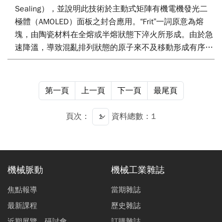
Sealing），並說明此技術於主動式矩陣有機電機發光二
極體（AMOLED）面板之封合應用。“Frit”一詞原意為熔
塊，由陶瓷材料在全熔或半熔狀態下淬火所形成。由於急
速降溫，導致混亂排列狀態的原子來不及移動形成有序排
列，因而形成所謂非晶質 （amorphous）狀態；現今多
把未加熱的玻璃介質材料稱為frit。
第一頁
上一頁
下一頁
最尾頁
在OLED面板中，有機層遇到水、氧會失效，因此必須在
兩片玻璃基板間做密封封合（Hermetically sealing）。雷
頁次：
資料總數：1
射由於可以適當控制光斑大小，局部加溫玻璃介質而不損
毀鄰近的有機層，因此開始被導入應用而形成為雷射熔接
封合技術。本文將說明雷射封合技術與影響封合製程品質
的相關參數，以及OLED封合製程相關專利分析。
機械脈動
機械工業雜誌
焦點報導
當期雜誌
最新課程
歷史雜誌
近期展覽、研討會
訂購雜誌