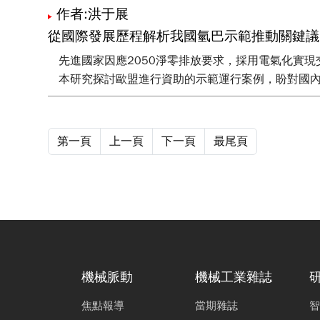
作者:洪于展
從國際發展歷程解析我國氫巴示範推動關鍵議
先進國家因應2050淨零排放要求，採用電氣化實
本研究探討歐盟進行資助的示範運行案例，盼對國
第一頁
上一頁
下一頁
最尾頁
機械脈動
機械工業雜誌
焦點報導
當期雜誌
智