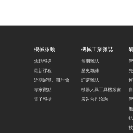
機械脈動
機械工業雜誌
焦點報導
當期雜誌
智
最新課程
歷史雜誌
先
近期展覽、研討會
訂購雜誌
運
專家觀點
機器人與工具機叢書
自
電子報櫃
廣告合作洽詢
智
無
軌
技