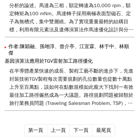
分析的論述。馬達為三相，額定轉速為10,000 rpm，額
定轉矩為100 mNm。馬達轉子採用兩極表面型磁石、定
子為無槽式，集中雙層繞。為了實現重量最輕的結構目
標，利用有限元素法及遺傳演算法作馬達優化設計與分
析。
作者:陳穎融、孫翊淳、曾介亭、江宜霖、林于中、林順
傑
基因演算法應用於TGV雷射加工路徑優化
在半導體產業快速的成長、製程工藝不斷的進步下，先進
封裝技術TGV製程每次需要規劃的孔位數量也從數十萬點
上升至百萬點，該如何在點數規模如此龐大下找到一有效
最佳加工路徑儼然成為一大議題。路徑規劃問題被歸類於
旅行業務員問題 (Traveling Salesman Problem, TSP)，且
在TGV製程上規劃路徑時需考慮雷射平台作動特性，加工
時間比路徑長度來的更為重要，因此本文將簡介三種常見
的TSP演算法類型，其中會針對基因演算法(Genetic
第一頁
上一頁
下一頁
最尾頁
Algorithm)特別說明，包含染色體的設計、機制、流程等