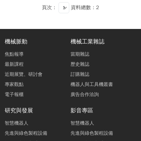
細節，同時也會提及挑選此演算法之原因。在文末，我們
頁次：
資料總數：2
也實際開發一套基因演算法模組，並對六種不同數量規模
的圖檔進行測試，結果來說，在點數規模達百萬點時，基
因演算法所取得的最佳路徑可節省1小時至10小時不等的
加工時間，有效降低生產成本。
機械脈動
機械工業雜誌
焦點報導
當期雜誌
最新課程
歷史雜誌
近期展覽、研討會
訂購雜誌
專家觀點
機器人與工具機叢書
電子報櫃
廣告合作洽詢
研究與發展
影音專區
智慧機器人
智慧機器人
先進與綠色製程設備
先進與綠色製程設備