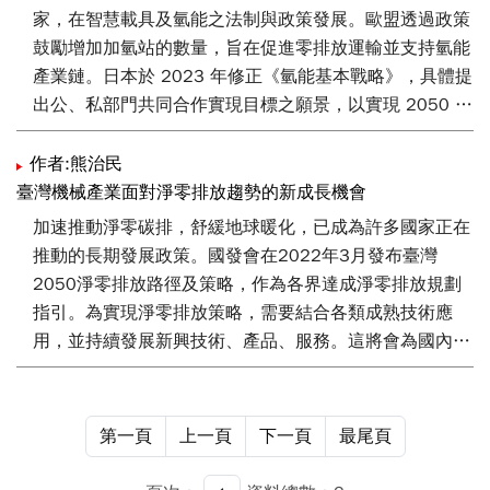
家，在智慧載具及氫能之法制與政策發展。歐盟透過政策
鼓勵增加加氫站的數量，旨在促進零排放運輸並支持氫能
產業鏈。日本於 2023 年修正《氫能基本戰略》，具體提
出公、私部門共同合作實現目標之願景，以實現 2050 年
碳中和目標。韓國於 2021年生效的《氫經濟促進及氫安
全管理法》，擴大對氫能源汽車等領域的支持。美國
作者:熊治民
《2021 年清潔氫能生產及投資租稅抵免法案》與加州
臺灣機械產業面對淨零排放趨勢的新成長機會
《潔淨氫能法案》等，以經濟誘因推動綠色氫能供應鏈之
加速推動淨零碳排，舒緩地球暖化，已成為許多國家正在
建立。本文建議我國可參考氫能科技領先國家法制與政
推動的長期發展政策。國發會在2022年3月發布臺灣
策，透過立法和政策誘因，鼓勵技術創新並投資於氫能基
2050淨零排放路徑及策略，作為各界達成淨零排放規劃
礎設施，如在試點城市中推動氫能公共運輸系統，以促進
指引。為實現淨零排放策略，需要結合各類成熟技術應
氫能運輸生態系統的發展。此外，對於加氫站的安全標準
用，並持續發展新興技術、產品、服務。這將會為國內諸
和管理，亦宜制定明確規範，以推動氫能載具的應用。
多產業帶來新的成長機會。本文針對達成淨零排放路徑，
提出機械產業可評估投入的新興技術、產品，國內外研發
案例，以及未來市場趨勢，包括與氫能應用相關的水電解
第一頁
上一頁
下一頁
最尾頁
產氫設備，壓縮空氣儲能系統、飛輪儲能系統，以及智慧
製造應用。