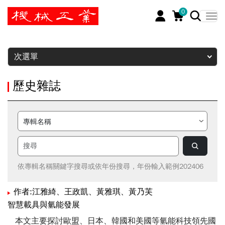
0
暫停
次選單
歷史雜誌
依專輯名稱關鍵字搜尋或依年份搜尋，年份輸入範例202406
作者:江雅綺、王政凱、黃雅琪、黃乃芙
智慧載具與氫能發展
本文主要探討歐盟、日本、韓國和美國等氫能科技領先國