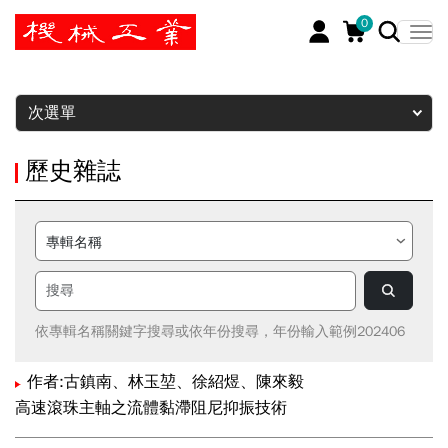
0
暫停
次選單
歷史雜誌
依專輯名稱關鍵字搜尋或依年份搜尋，年份輸入範例202406
作者:古鎮南、林玉堃、徐紹煜、陳來毅
高速滾珠主軸之流體黏滯阻尼抑振技術