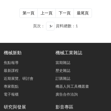
第一頁
上一頁
下一頁
最尾頁
頁次：
資料總數：1
機械脈動
機械工業雜誌
焦點報導
當期雜誌
最新課程
歷史雜誌
近期展覽、研討會
訂購雜誌
專家觀點
機器人與工具機叢書
電子報櫃
廣告合作洽詢
研究與發展
影音專區