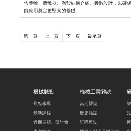
含葉輪、擴散器、渦殼結構介紹、參數設計，以確保符
能應用奠定更堅實的基礎。
第一頁
上一頁
下一頁
最尾頁
機械脈動
機械工業雜誌
焦點報導
當期雜誌
智
最新課程
歷史雜誌
先
近期展覽、研討會
訂購雜誌
運