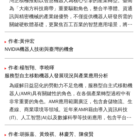
灣正積極推動以智慧機器人為核心引擎的產業轉型。臺南
為「大南方科技廊帶」重要驅動角色，整合半導體、資通
訊與精密機械的產業鏈優勢，不僅提供機器人研發所需的
關鍵硬軟體基礎，更聚焦百工百業的智慧應用場景，將有
效解決在地缺工問題，且優化生產流程和產品價值。藉由
推動智慧機器人應用SIG 協作平台，強化產官學研各利害
作者:黃仲宏
關係人合作面向，建構完整的智慧機器人產業生態系，鞏
NVIDIA機器人技術與臺灣的機會
固臺灣在全球科技供應鏈的關鍵地位，更將引領地方產業
升級與經濟成長，實現智慧化與永續發展的雙重目標。
作者:楊智翔、李曉暉
服務型自主移動機器人發展現況與產業應用分析
為緩解日益惡化的勞動力不足危機，服務型自主式移動機
器人(AMR)具有關鍵性的角色，在各個產業轉型過程中有
非常重要的角色。AMR應用範圍廣泛，包含倉儲物流、生
產線、商業環境等領域。近年來AMR藉由導入資訊科技
(IT)、人工智慧(AI)以及數據科學等技術應用，包含平台整
合、路徑優化與預測分析等，將以機械設備為主體的自動
化設備型機器人進化至具有智慧應用能力的服務型機器
作者:胡振嘉、黃煥祺、林慶芳、陳俊賢