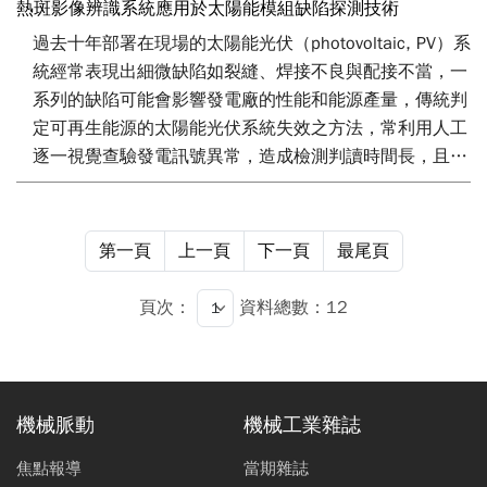
的效率。本文主要探討 AI 在 AGV 和 AMR 中的七大應
熱斑影像辨識系統應用於太陽能模組缺陷探測技術
用，並針對啟發式演算法、深度學習與機器學習方法深入
過去十年部署在現場的太陽能光伏（photovoltaic, PV）系
介紹，最後分析這些技術在提升生產效率、降低成本和強
統經常表現出細微缺陷如裂縫、焊接不良與配接不當，一
化產能彈性等方面的現狀以及未來趨勢。
系列的缺陷可能會影響發電廠的性能和能源產量，傳統判
定可再生能源的太陽能光伏系統失效之方法，常利用人工
逐一視覺查驗發電訊號異常，造成檢測判讀時間長，且視
覺查驗特徵不明顯等問題，且人員判定基準無法標準化，
如今，再生能源的太陽能板可利用無人機（unmanned
aerial vehicle, UAV）技術加以輔助監測和檢測。本文藉
第一頁
上一頁
下一頁
最尾頁
由熱影像及可見光影像資料收集並導入產業資深人員專業
判斷結果建置熱影像及可見光影像資料庫，以作為後續人
頁次：
資料總數：12
為比對參考及人工智慧演算法訓練資料，幫助操作和維護
操作員使用無人機進行太陽能光伏系統缺陷檢測。
機械脈動
機械工業雜誌
焦點報導
當期雜誌