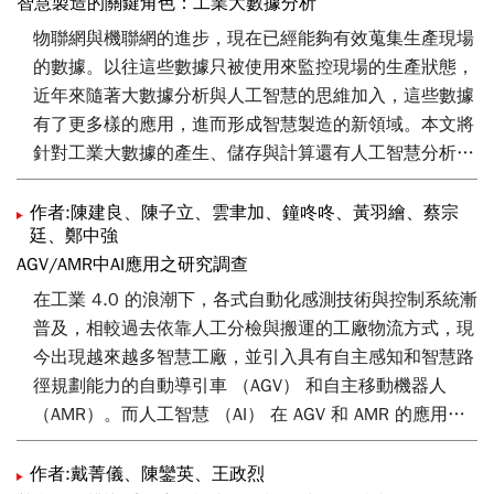
發展後發先至，成為未來的優勢產業之一。
智慧製造的關鍵角色：工業大數據分析
Pascal 與 COCO Datasets格式，故可以支援絕大多數圖
物聯網與機聯網的進步，現在已經能夠有效蒐集生產現場
像深度學習演算法之使用。
的數據。以往這些數據只被使用來監控現場的生產狀態，
近年來隨著大數據分析與人工智慧的思維加入，這些數據
有了更多樣的應用，進而形成智慧製造的新領域。本文將
針對工業大數據的產生、儲存與計算還有人工智慧分析進
行介紹。
作者:陳建良、陳子立、雲聿加、鐘咚咚、黃羽繪、蔡宗
廷、鄭中強
AGV/AMR中AI應用之研究調查
在工業 4.0 的浪潮下，各式自動化感測技術與控制系統漸
普及，相較過去依靠人工分檢與搬運的工廠物流方式，現
今出現越來越多智慧工廠，並引入具有自主感知和智慧路
徑規劃能力的自動導引車 （AGV） 和自主移動機器人
（AMR）。而人工智慧 （AI） 在 AGV 和 AMR 的應用中
也扮演重要角色，除優化傳統的路徑規劃、任務排程等問
題，也提升衝突解決、電池充電排程及預測性維護等方面
作者:戴菁儀、陳鑾英、王政烈