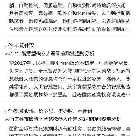
腦、自動控制、伺服驅動、自動檢測和網路通訊等技術，
具有高精度、高效率、彈性自動化的特點。以自動控制觀
點來看，數控系統屬於一種軌跡控制系統，以各運動軸的
位移量為控制對象並使運動軌跡協調作動的自動控制系
統，隨著訊息科技（IT）與製造科技（MT）的結合，數控
系統也發展出更多功能與更多性能，如高速高精控制、多
作者:黃仲宏
軸多系統控制、五軸同動、複合加工、智能化、網路通訊
2017年智慧型機器人產業前瞻暨趨勢分析
整合等功能。本文主要分析現今國際高階數控系統關鍵技
望2017年，民粹主義引發的政治不穩定、中國經濟成長
術的現況與發展趨勢，以期望可提供國內開發高階數控系
失速的隱憂、全球貿易進入戰國時代…等大趨勢，對於智
統之相關資訊。
慧機器人產業的發展均會有一定程度的影響。機器人、關
鍵零組件、人工智慧技術、網宇實體系統整合的智慧製造
都是工業發展趨勢下的重點。隨著國內產業投資環境改
變，製造業回台投資、缺工問題，都和新一代機器人與自
動化整合的生產有直接的關連，由於硬體技術及系統整合
作者:黃俊瑋、徐鈺泓、李亦晴、林佳侰
能力已趨完備，台灣產業應加速佈局機器人3D深度視覺
大南方科技廊帶下智慧機器人產業政策推動與發展分析
技術和機器學習之產品的自動化系統整合服務。
面對全球智慧化浪潮與超高齡社會、勞動力結構轉變，臺