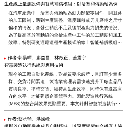
人。本報告探討AMR技術在產業轉型中應用並進行分析，
生產線上量測設備與智慧補償模組：以活塞和傳動軸為例
提供產業導入AMR應用評估與指引。透過本報告讓產業可
在汽車產業中，活塞與傳動軸為動力關鍵零組件，開迴路
以進行策略制定，運用智慧科技協助產業數位轉型，以實
的加工限制，遇到生產調整、溫度飄移或刀具磨耗之尺寸
現最佳效益。
偏移的情況，會發生精度不足及後製程動力損失的情況。
為了提高基於智動線的全檢生產中工件的加工精度和加工
效率，特別研究適應這種生產模式的線上智能補償模組。
本文開發目標為CNC加工機刀具偏移建立自動補償系統，
此技術已成功應用於活塞內徑與外徑補償以及傳動軸外徑
作者:郭晨暉、廖益昌、林啟正、蓋震宇
補償，並以電控配合機構手臂輸送料紀錄，無須人員操作
智慧製造執行系統與應用技術
調整，兼具高速動態穩定以及長期加工數據傳遞特性，增
現今的工廠自動化產線，對品質要求嚴苛，且訂單少量多
加安全可靠度以及降低失誤率。本文透過閉迴路架構、補
樣、交貨時間緊迫，製造業管理者需快速提升工廠產品品
償策略、時延分析、量測性能、模擬驗證與雛型機確效，
質與良率、準時交貨、維持高生產效率，同時保有適當庫
建立刀具調控之智慧補償技術。
存的水平，才能延續企業競爭力。因此製造執行系統
(MES)的整合與效果更顯重要。本文針對智慧製造執行系
統的可能架構，與搭配的製程優化技術在加工產線中的效
益，作一深入而完整的介紹。
作者:蔡承翰、洪國峰
模擬器自動圖像生成及自動標註：以深度學習結合機器人隨