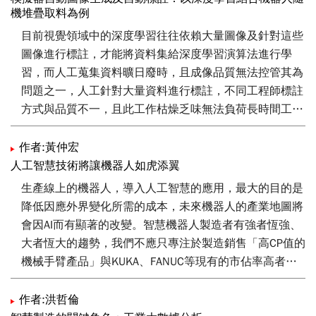
機堆疊取料為例
目前視覺領域中的深度學習往往依賴大量圖像及針對這些
圖像進行標註，才能將資料集給深度學習演算法進行學
習，而人工蒐集資料曠日廢時，且成像品質無法控管其為
問題之一，人工針對大量資料進行標註，不同工程師標註
方式與品質不一，且此工作枯燥乏味無法負荷長時間工作
其為問題之二。針對上述兩個問題，本技術提出以模擬器
建立高擬真的場景，其中包含工廠配置、料籃、光源及工
作者:黃仲宏
件資料，並透過多樣性生成算法(Domain
人工智慧技術將讓機器人如虎添翼
Randomization)，快速產生大量符合物理特性工件隨機堆
生產線上的機器人，導入人工智慧的應用，最大的目的是
疊擺放之多樣性場景，以及相關條件控制如：光源種類、
降低因應外界變化所需的成本，未來機器人的產業地圖將
光源方向等。針對每一次的場景進行工件遮蔽演算法計
會因AI而有顯著的改變。智慧機器人製造者有強者恆強、
算，判別物料隨機掉落於料籃後是否有遮蔽現象等，以配
大者恆大的趨勢，我們不應只專注於製造銷售「高CP值的
合後續機器人隨機堆疊取料之應用情境。根據每一次場景
機械手臂產品」與KUKA、FANUC等現有的市佔率高者硬
結果進行圖像儲存以及自動圖像標註包含：工件多邊型標
碰硬，更要聚焦於以所擁有的機器人製造發展經驗與電資
註(Polygon)資訊、深度圖像取料點標註(Picking Point
通訊系統整合，進而運用人工智慧技術讓台灣機器人產品
作者:洪哲倫
label)資訊、圖像儲存位置描述等，其描述檔案符合