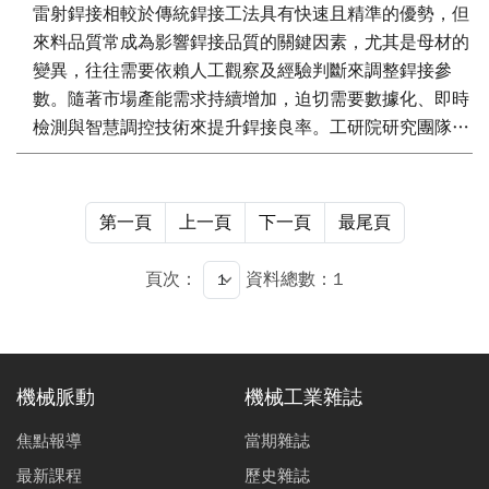
雷射銲接相較於傳統銲接工法具有快速且精準的優勢，但
來料品質常成為影響銲接品質的關鍵因素，尤其是母材的
變異，往往需要依賴人工觀察及經驗判斷來調整銲接參
數。隨著市場產能需求持續增加，迫切需要數據化、即時
檢測與智慧調控技術來提升銲接良率。工研院研究團隊發
展了智慧加工監控與AI邊緣決策輔助系統，完成以光譜儀
進行雷射銲接高干擾環境下的作業數據監控。利用所感測
的數據，建立輕量版銲中瑕疵檢測AI模型，可達到準確度
第一頁
上一頁
下一頁
最尾頁
98% 的高穩定性即時檢測效能。此外，亦發展AI智慧加工
監控邊緣決策輔助示範系統，於AI模型檢測銲接品質異常
頁次：
資料總數：1
時，可基於專家法則提供銲接瑕疵的參數調整推薦，實現
銲接作業「監」與「控」的無縫整合。
機械脈動
機械工業雜誌
焦點報導
當期雜誌
最新課程
歷史雜誌