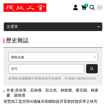
0
暫停
次選單
歷史雜誌
依專輯名稱關鍵字搜尋或依年份搜尋，年份輸入範例202406
作者:吳玫萱、莊竣傑、莊仕杰、林順傑、蔡宗穎、林家
慶、趙致傑
智慧加工監控與AI邊緣決策輔助提升雷射銲接良率之研究