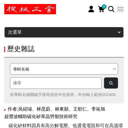
0
暫停
次選單
歷史雜誌
依專輯名稱關鍵字搜尋或依年份搜尋，年份輸入範例202406
作者:吳紹璿、林昆蔚、林東穎、王郁仁、李祐旭
超聲波輔助碳化矽單晶劈裂技術研究
碳化矽材料因具有高分解電壓、低通電電阻和可在高溫環