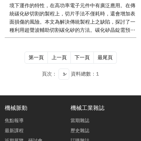
境下運作的特性，在高功率電子元件中有廣泛應用。在傳
統碳化矽切割的製程上，切片手法不僅耗時，還會增加表
面損傷的風險。本文為解決傳統製程上之缺陷，探討了一
種利用超聲波輔助切割碳化矽的方法。碳化矽晶錠需預先
使用皮秒雷射創建改質處，接著進行雷射掃描使改質處橫
向發展，引發微裂縫的產生，雷射預處理後，藍杰文超聲
換能器生成軸向振動促使微裂縫相互連結，同時，由安裝
第一頁
上一頁
下一頁
最尾頁
真空吸盤的拉伸機提供拉力，可成功將1毫米厚的晶錠中
分片出一個尺寸為4吋且厚度為500微米的碳化矽晶圓。
頁次：
資料總數：1
本文將針對有限元素模擬的藍杰文超聲換能器振動模態、
應力分佈以及設計進行介紹。
機械脈動
機械工業雜誌
焦點報導
當期雜誌
最新課程
歷史雜誌
近期展覽、研討會
訂購雜誌