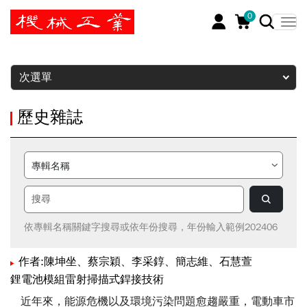
0
暫停
次選單
歷史雜誌
依專輯名稱關鍵字搜尋或依年份搜尋，年份輸入範例202406
作者:陳坤坐、蔡宗穎、李采錞、簡志維、石慧萱
鋰電池模組雷射掃描式銲接技術
近年來，能源危機以及環境污染問題愈趨嚴重，電動車市