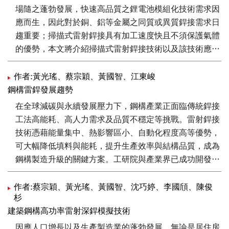
場隨之蓬勃發展，快速高品質之鋰電池模組化技術需求因
應而生，因此對於銅、鋁等金屬之同質或異質銲接需求日
趨重要；掃描式雷射銲接具有加工速度快且不須保護氣體
的優勢，本文將介紹掃描式雷射銲接技術以及該技術應用
於鋰電池模組化之結果，並於文末介紹本技術已開發完成
量產型設備並成功導入量產。
作者:黃光瑤、蔡宗穎、黃國智、江東峻
鋼構雷銲發展趨勢
在全球減碳與永續發展壓力下，鋼構產業正面臨傳統銲接
工法高能耗、高人力需求及品質不穩定等挑戰。雷射銲接
技術憑藉能量集中、熱影響區小、自動化程度高等優勢，
可大幅降低填料與能耗，提升生產效率與結構品質，成為
鋼構製造升級的關鍵方案。工研院與產業界已成功開發H
型鋼構與箱型柱型鋼構雷銲工法，並建置自動化試產線，
驗證其全滲透、高精度及低碳排的製程效益。研究結果顯
作者:蔡宗穎、黃光瑤、黃國智、沈巧婷、李國頎、陳俊
杉
示，新工法可減少填料90%、能源消耗與碳排逾70%，未
建築鋼構高功率雷射深銲模擬技術
來此技術可延伸至風電、石化與大型鋼構工程，推動鋼構
產業邁向智慧化、低碳化與國際化發展。
因應人口增長以及生產製造業的蓬勃發展，無論是居住房