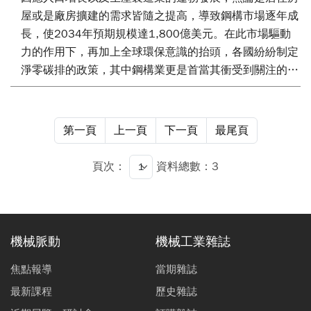
屋或是廠房擴建的需求皆隨之提高，導致鋼構市場逐年成
長，使2034年預期規模達1,800億美元。在此市場驅動
力的作用下，再加上全球環保意識的抬頭，各國紛紛制定
淨零碳排的政策，其中鋼構業更是首當其衝受到關注的產
業之一。為此，雷射銲接新工法成為一項克服產能以及降
低碳排放量的解決方案。工研院有感雷銲技術的重要性，
邀請台大土木系團隊共同投入H型鋼雷射深銲模擬技術研
第一頁
上一頁
下一頁
最尾頁
究，在熔池形貌及銲後金屬晶粒成長模擬的準確度可達
80%以上，能有效作為雷射銲接參數決策的初步依據。未
頁次：
資料總數：3
來將持續深耕技術導入H型鋼雷銲生產線中，並擴充應用
於箱柱型鋼構的製程開發上，以期翻轉傳統鋼構產品高耗
能的生產方式，推動建材綠色製造與地球永續發展。
機械脈動
機械工業雜誌
焦點報導
當期雜誌
最新課程
歷史雜誌