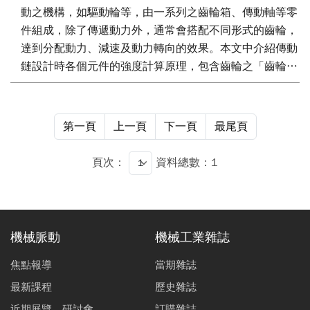
動之機構，如驅動輪等，由一系列之齒輪箱、傳動軸等零
件組成，除了傳遞動力外，通常會搭配不同形式的齒輪，
達到分配動力、減速及動力轉向的效果。本文中介紹傳動
鏈設計時各個元件的強度計算原理，包含齒輪之「齒輪失
效模式」、「齒面修整介紹」以及「負載頻譜的分析計
算」。
第一頁
上一頁
下一頁
最尾頁
頁次：
資料總數：1
機械脈動
機械工業雜誌
焦點報導
當期雜誌
最新課程
歷史雜誌
近期展覽、研討會
訂購雜誌