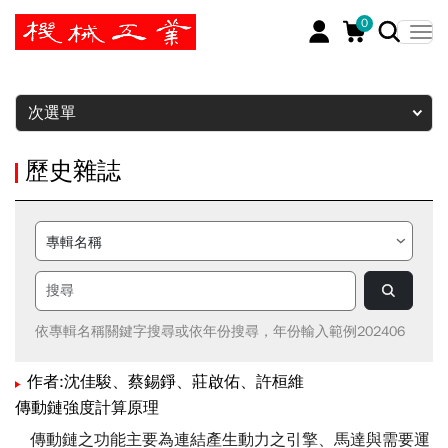
0
暫停
次選單
歷史雜誌
依專輯名稱關鍵字搜尋或依年份搜尋，年份輸入範例202406
作者:沈佳駿、蔡錫錚、莊啟佑、許桓維
傳動鏈強度計算原理
傳動鏈之功能主要為連結產生動力之引擎、馬達與需要運