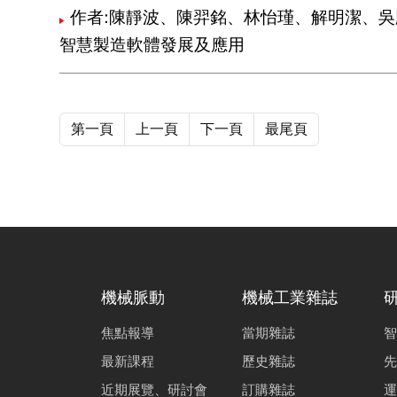
作者:陳靜波、陳羿銘、林怡瑾、解明潔、
智慧製造軟體發展及應用
第一頁
上一頁
下一頁
最尾頁
機械脈動
機械工業雜誌
焦點報導
當期雜誌
智
最新課程
歷史雜誌
先
近期展覽、研討會
訂購雜誌
運