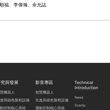
吳順福、李偉瀚、余允誌
研究與發展
影音專區
Technical
Introduction
慧機器人
智慧機器人
News
進與綠色製程設備
先進與綠色製程設備
Events
動控制核心系統
運動控制核心系統