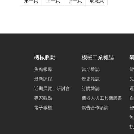
第一頁
上一頁
下一頁
最尾頁
機械脈動
機械工業雜誌
焦點報導
當期雜誌
智
最新課程
歷史雜誌
先
近期展覽、研討會
訂購雜誌
運
專家觀點
機器人與工具機叢書
自
電子報櫃
廣告合作洽詢
智
無
軌