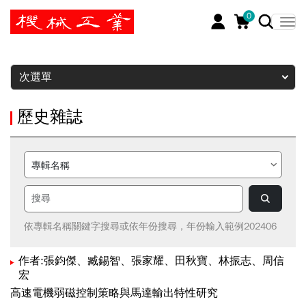
0
暫停
次選單
歷史雜誌
依專輯名稱關鍵字搜尋或依年份搜尋，年份輸入範例202406
作者:張鈞傑、臧錫智、張家耀、田秋寶、林振志、周信
宏
高速電機弱磁控制策略與馬達輸出特性研究