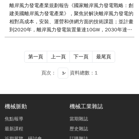
離岸風力發電產業規劃報告《國家離岸風力發電戰略：創
建美國離岸風力發電產業》，聚焦於解決離岸風力發電的
相對高成本，安裝、運營和併網方面的技術課題；並計畫
到2020年，離岸風力發電裝置量達10GW，2030年達到
54GW，此將有助於美國實現奧巴馬確立的“到2035年全
國80%的電力來自可再生能源”目標。同年3月發生日本核
災事故，7月德國完成2022年廢核立法，並在2030年將
第一頁
上一頁
下一頁
最尾頁
新建20至25GW的離岸風場取代核能；中國也公佈2015
年達成5GW離岸風力發電的發展目標；日本政府9月亦正
頁次：
資料總數：1
式決定，將投資約100億至200億日元在福島縣近海興建
“漂浮式”風場，希望以此解決能源問題，並擴大就業，幫
助災區早日復興。風力為目前最接近石化燃料成本之再生
能源，且隨著陸域市場的飽和，離岸風力發電儼然成為全
機械脈動
機械工業雜誌
球再生能源的明日之星。
焦點報導
當期雜誌
最新課程
歷史雜誌
近期展覽、研討會
訂購雜誌