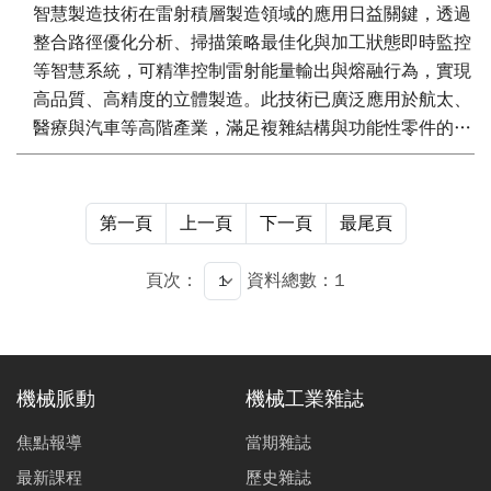
智慧製造技術在雷射積層製造領域的應用日益關鍵，透過
整合路徑優化分析、掃描策略最佳化與加工狀態即時監控
等智慧系統，可精準控制雷射能量輸出與熔融行為，實現
高品質、高精度的立體製造。此技術已廣泛應用於航太、
醫療與汽車等高階產業，滿足複雜結構與功能性零件的製
造需求。此外，雷射積層製造具備低碳排放與高材料利用
率的製程優勢，結合數位化設計與客製化生產能力，成為
推動製造業邁向永續發展與智慧轉型的關鍵技術。本文將
第一頁
上一頁
下一頁
最尾頁
探討積層製造在快速製造技術開發趨勢，並針對其智能化
分析方法進行系統性說明，涵蓋製程優化、掃描策略與智
頁次：
資料總數：1
慧監控等關鍵技術，以提供高效、精準且可持續的製造解
決方案。
機械脈動
機械工業雜誌
焦點報導
當期雜誌
最新課程
歷史雜誌