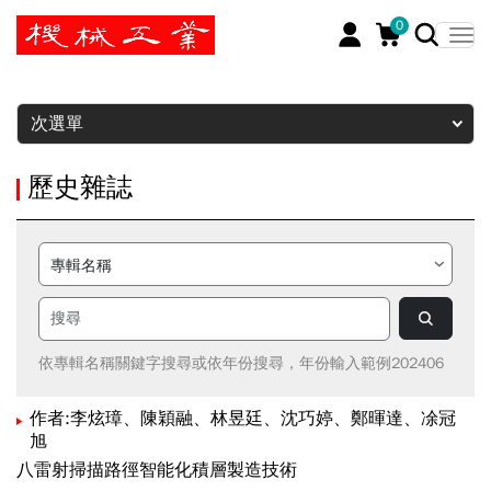
0
暫停
次選單
歷史雜誌
依專輯名稱關鍵字搜尋或依年份搜尋，年份輸入範例202406
作者:李炫璋、陳穎融、林昱廷、沈巧婷、鄭暉達、凃冠
旭
八雷射掃描路徑智能化積層製造技術