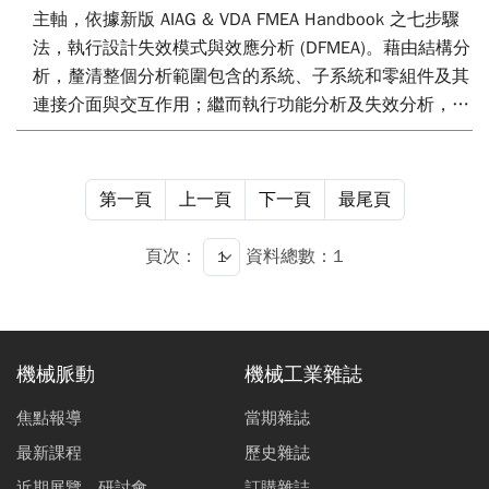
主軸，依據新版 AIAG & VDA FMEA Handbook 之七步驟
法，執行設計失效模式與效應分析 (DFMEA)。藉由結構分
析，釐清整個分析範圍包含的系統、子系統和零組件及其
連接介面與交互作用；繼而執行功能分析及失效分析，以
識別其彼此間之功能關連性及失效關連性。根據風險分析
結果，確認零組件之改善優先順序。最終，升級重要零組
件規格，以優化失效預防措施；並藉由實驗室測試、台架
第一頁
上一頁
下一頁
最尾頁
驗證及實車驗證，以優化失效探測措施。經由 DFMEA 完
整分析與優化措施，有效降低線控氣壓煞車系統設計之技
頁次：
資料總數：1
術風險，並提升安全性與可靠度。
機械脈動
機械工業雜誌
焦點報導
當期雜誌
最新課程
歷史雜誌
近期展覽、研討會
訂購雜誌