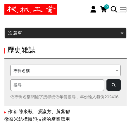
0
暫停
次選單
歷史雜誌
依專輯名稱關鍵字搜尋或依年份搜尋，年份輸入範例202406
作者:陳來毅、張瀛方、黃紫郁
微奈米結構轉印技術的產業應用