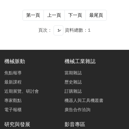
第一頁
上一頁
下一頁
最尾頁
頁次：
資料總數：1
機械脈動
機械工業雜誌
焦點報導
當期雜誌
最新課程
歷史雜誌
近期展覽、研討會
訂購雜誌
專家觀點
機器人與工具機叢書
電子報櫃
廣告合作洽詢
研究與發展
影音專區