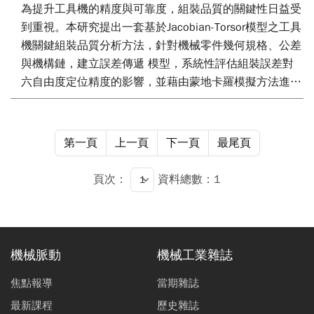
為提升工具機的精度與可靠度，組裝品質的關鍵性日益受
到重視。本研究提出一套基於Jacobian-Torsor模型之工具
機關鍵組裝品質分析方法，針對機械零件幾何規格、公差
與機構鏈，建立誤差傳遞 模型，系統性評估組裝誤差對
六自由度定位精度的影響，並藉由蒙地卡羅模擬方法進行
統計分析，以辨 識對整體性能影響較大的關鍵公差。本
方法可作為設計與組裝階段的品質優化依據，並有助於建
立智慧 化的誤差補償與品質控制機制，進一步強化工具
第一頁
上一頁
下一頁
最尾頁
機整體性能與製造競爭力。
頁次：
資料總數：1
機械脈動
機械工業雜誌
焦點報導
當期雜誌
最新課程
歷史雜誌