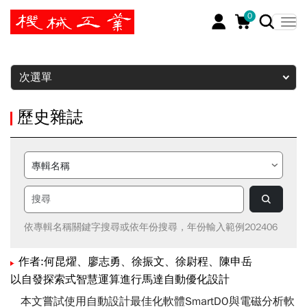
0
暫停
次選單
歷史雜誌
依專輯名稱關鍵字搜尋或依年份搜尋，年份輸入範例202406
作者:何昆燿、廖志勇、徐振文、徐尉程、陳申岳
以自發探索式智慧運算進行馬達自動優化設計
本文嘗試使用自動設計最佳化軟體SmartDO與電磁分析軟