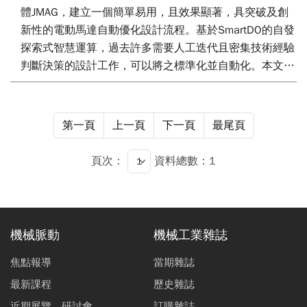
體JMAG，建立一個簡單易用，且效果顯著，具突破及創
新性的電動馬達自動優化設計流程。基於SmartDO的自發
探索式智慧運算，過去許多需要人工迭代且密集技術經驗
判斷決策的設計工作，可以將之標準化並自動化。本文並
展示一個設計成果，此設計成果證明此方法與流程為可行
且已相當穩定成熟。最重要的，其導入與使用過程比一般
專業軟體更為簡單許多，可以真正節省且加速研發與設計
第一頁
上一頁
下一頁
最尾頁
人力的效益。
頁次：
資料總數：1
機械脈動
機械工業雜誌
焦點報導
當期雜誌
最新課程
歷史雜誌
近期展覽、研討會
訂購雜誌