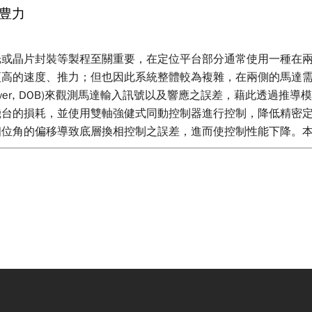
豊力
光或晶片封裝等製程至關重要，在定位平台部分通常使用一種在
更高的速度、推力；但也因此系統整體較為複雜，在兩側的馬達
Observer, DOB)來觀測馬達輸入訊號以及響應之誤差，藉此
機台的損耗，並使用雙軸強健式同動控制器進行控制，降低精密
相位角的偏移導致底層換相控制之誤差，進而使控制性能下降。
現將待加工物快速且精準的移動到指定位置。