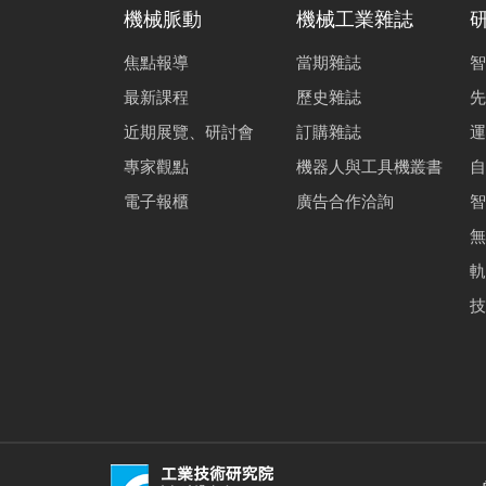
機械脈動
機械工業雜誌
焦點報導
當期雜誌
智
最新課程
歷史雜誌
先
近期展覽、研討會
訂購雜誌
運
專家觀點
機器人與工具機叢書
自
電子報櫃
廣告合作洽詢
智
無
軌
技