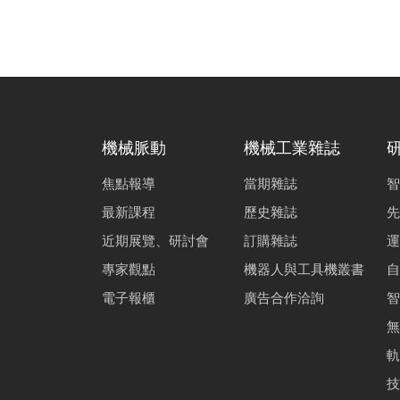
機械脈動
機械工業雜誌
焦點報導
當期雜誌
智
最新課程
歷史雜誌
先
近期展覽、研討會
訂購雜誌
運
專家觀點
機器人與工具機叢書
自
電子報櫃
廣告合作洽詢
智
無
軌
技