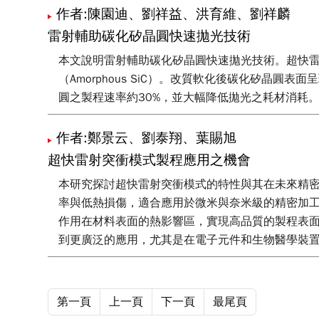
作者:陳園迪、劉祥益、洪育維、劉祥麟
雷射輔助碳化矽晶圓快速拋光技術
本文說明雷射輔助碳化矽晶圓快速拋光技術。超快雷
（Amorphous SiC）。改質軟化後碳化矽晶
圓之製程速率約30%，並大幅降低拋光之耗材消耗
作者:鄭景云、劉泰翔、葉賜旭
超快雷射突衝模式製程應用之機會
本研究探討超快雷射突衝模式的特性與其在未來精
率與低熱損傷，適合應用於微米與奈米級的精密加
作用在材料表面的熱影響區，實現高品質的製程表
到更廣泛的應用，尤其是在電子元件和生物醫學裝
第一頁
上一頁
下一頁
最尾頁