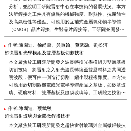
加工，因而達到奈米等級之加工尺寸。超快雷射加工製造
分析，並說明工研院雷射中心在本技術的發展狀況。本方
技術不僅能製作平面二維結構，更能搭配特殊加工製程，
法所銲接之工件具有優異的機械強度、耐熱性、抗腐蝕性
於透明材料內製作複雜的三維結構，成為可廣泛應用於半
及高氣密性等優點。可應用於互補式金屬氧化物半導體
導體、生醫、光電與能源等不同領域之微奈米元件、裝置
（CMOS）晶片銲接、生醫晶片銲接等。工研院並開發可
和產品的製造技術。
變長度微光柱模組，將焦點整形為均勻的微光圓柱狀，且
光柱長度可變，用以提升各類銲接件之銲點均勻度與強
作者:陳園迪、徐尚聿、吳秉翰、蔡武融、劉松河
度。
超快雷射光學模組及雙層基板切割技術
本文聚焦於工研院所開發之波長轉換光學模組與雙層基板
切割技術。將雷射之入射光波長轉換至雙層材料之共同透
明波段，便可由一側進行切割，縮小製程複雜度。本方法
可應用於切割微機電或光電半導體產品之基板，如矽基玻
璃、硬脆材料、雙層基板及鍍膜玻璃等。工研院之技術與
傳統輪刀技術相比，具備切割道邊緣崩角小，且無輪刀之
磨耗問題。由於切割道寬度很小，因此單片晶圓可切割出
作者:陳園迪、蔡武融
更多顆晶粒，因此提高生產效率。
超快雷射玻璃與金屬微銲接技術
本文聚焦於工研院所開發之超快雷射玻璃與金屬微銲接技