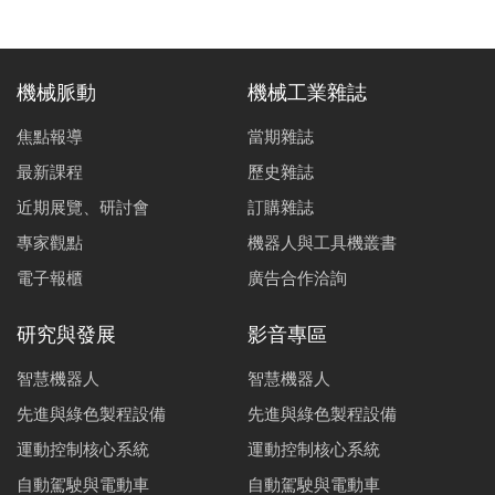
術、雷射誘發週期性微結構生成技術與軟性印刷電路板銅
箔雷射成型技術。
機械脈動
機械工業雜誌
焦點報導
當期雜誌
最新課程
歷史雜誌
近期展覽、研討會
訂購雜誌
專家觀點
機器人與工具機叢書
電子報櫃
廣告合作洽詢
研究與發展
影音專區
智慧機器人
智慧機器人
先進與綠色製程設備
先進與綠色製程設備
運動控制核心系統
運動控制核心系統
自動駕駛與電動車
自動駕駛與電動車