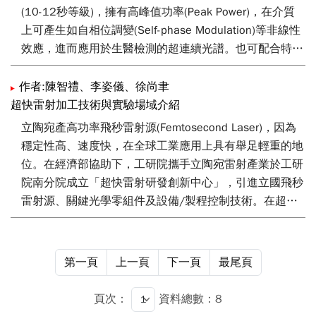
之取得提供一高效、高速及低成本之解決方案，期待能提
(10-12秒等級)，擁有高峰值功率(Peak Power)，在介質
供全球業者獲得碳 化矽基板之先進技術。
上可產生如自相位調變(Self-phase Modulation)等非線性
效應，進而應用於生醫檢測的超連續光譜。也可配合特殊
天線產生應用於環境氣體檢測、影像透視的兆赫波
(Terahertz)，其具有高度穿透性且對人體無害等特性，相
作者:陳智禮、李姿儀、徐尚聿
關產品可應用於安全檢測、材料檢測及藥物生醫檢測等。
超快雷射加工技術與實驗場域介紹
其中高能光纖飛秒雷射模組、高靈敏光導天線與微流道氣
立陶宛產高功率飛秒雷射源(Femtosecond Laser)，因為
體儲存單元，未來上述都將有機會以微型化、低成本方式
穩定性高、速度快，在全球工業應用上具有舉足輕重的地
開發出高準確暨高效率優勢的兆赫波檢測系統來實現。
位。在經濟部協助下，工研院攜手立陶宛雷射產業於工研
院南分院成立「超快雷射研發創新中心」，引進立國飛秒
雷射源、關鍵光學零組件及設備/製程控制技術。在超快
雷射源中，飛秒雷射的因脈衝更短（～10-15秒）、峰值
能量更高與極低熱影響區之加工特性，在精準醫療模具製
程、半導體晶圓製程、5G精微電路及電子元件製程等超
第一頁
上一頁
下一頁
最尾頁
精密加工應用的相關產業上具有極大的優勢。本文將介紹
以立陶宛飛秒雷射源搭配工研院光學光路設計達成的材料
頁次：
資料總數：8
表面選擇性加工製程技術，其主要可應用於模具微深刻技