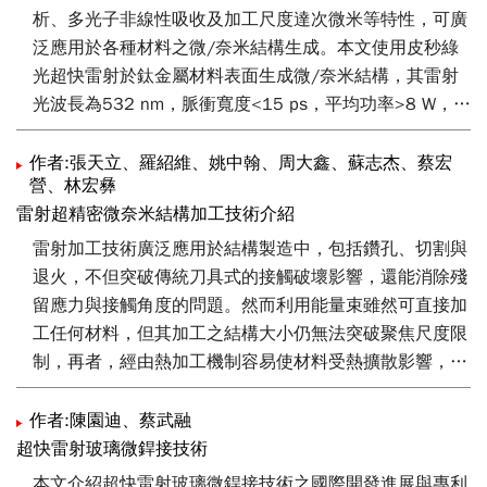
析、多光子非線性吸收及加工尺度達次微米等特性，可廣
泛應用於各種材料之微/奈米結構生成。本文使用皮秒綠
光超快雷射於鈦金屬材料表面生成微/奈米結構，其雷射
光波長為532 nm，脈衝寬度<15 ps，平均功率>8 W，脈
衝頻率200 kHz。
作者:張天立、羅紹維、姚中翰、周大鑫、蘇志杰、蔡宏
營、林宏彝
藉由參數調變探討微/奈米結構生成之影響，調變參數包
雷射超精密微奈米結構加工技術介紹
含雷射脈衝能量（5 μJ、15 μJ、20 μJ及30 μJ）與掃描
時間（12.3 s、36.9 s）等。依據測試結果發現在雷射脈
雷射加工技術廣泛應用於結構製造中，包括鑽孔、切割與
衝能量5 μJ時，可以在鈦金屬表面生成週期性結構，其結
退火，不但突破傳統刀具式的接觸破壞影響，還能消除殘
構間距與雷射波長532 nm相同。當改變掃瞄時間，在低
留應力與接觸角度的問題。然而利用能量束雖然可直接加
脈衝能量時（5 μJ）表面結構不會有太多改變，唯有在微
工任何材料，但其加工之結構大小仍無法突破聚焦尺度限
結構的表面會生成一些極微小的顆粒；而將雷射脈衝能量
制，再者，經由熱加工機制容易使材料受熱擴散影響，而
提高至30 μJ時，可在表面生成微/奈米結構。
造成精度不足與表面形貌改變。現階段超快雷射系統已發
展完善，特色是利用其非線性光子吸收機制，將有效打斷
作者:陳園迪、蔡武融
材料間之化學鍵結，直接以離子化做為加工機制，突破傳
超快雷射玻璃微銲接技術
統雷射加工技術在熱影響之限制，更能於聚焦點之內進行
本文介紹超快雷射玻璃微銲接技術之國際開發進展與專利