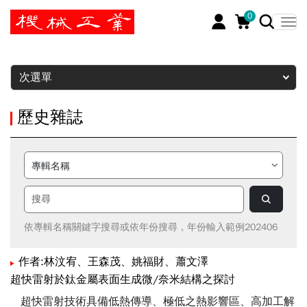
0
暫停
次選單
歷史雜誌
依專輯名稱關鍵字搜尋或依年份搜尋，年份輸入範例202406
作者:林汶宥、王森茂、姚福財、蕭文澤
超快雷射於鈦金屬表面生成微/奈米結構之探討
超快雷射技術具備低熱傳導、極低之熱影響區、高加工解