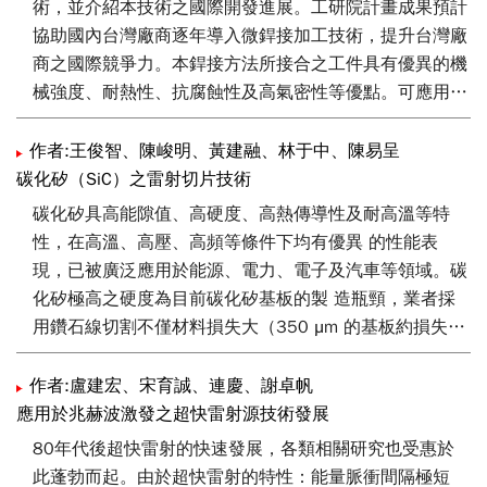
術，並介紹本技術之國際開發進展。工研院計畫成果預計
協助國內台灣廠商逐年導入微銲接加工技術，提升台灣廠
商之國際競爭力。本銲接方法所接合之工件具有優異的機
械強度、耐熱性、抗腐蝕性及高氣密性等優點。可應用於
銲接真空管頂蓋、CMOS感測器、衛星或望遠鏡中的
VCSEL、紅外微輻射熱計等。工研院開發之多峰值光束整
作者:王俊智、陳峻明、黃建融、林于中、陳易呈
形模組，將高斯光束整形為四道子光束。子光束之角度與
碳化矽（SiC）之雷射切片技術
間距可變，用以形成熔融嵌合結構，提升銲接結構強度。
碳化矽具高能隙值、高硬度、高熱傳導性及耐高溫等特
性，在高溫、高壓、高頻等條件下均有優異 的性能表
現，已被廣泛應用於能源、電力、電子及汽車等領域。碳
化矽極高之硬度為目前碳化矽基板的製 造瓶頸，業者採
用鑽石線切割不僅材料損失大（350 μm 的基板約損失
260 μm）且切割速度緩慢（6 吋約 144 mins/ 片 ），
使得基板製造為當前碳化矽功率模組產品中，占比最大的
作者:盧建宏、宋育誠、連慶、謝卓帆
成本來源（ 約 50%）。本文將介紹碳 化矽晶錠分切成晶
應用於兆赫波激發之超快雷射源技術發展
圓之雷射切片技術，闡述雷射改質碳化矽機制並開發低料
80年代後超快雷射的快速發展，各類相關研究也受惠於
損及高品質之碳化矽雷射切 片生產系統，為碳化矽基板
此蓬勃而起。由於超快雷射的特性：能量脈衝間隔極短