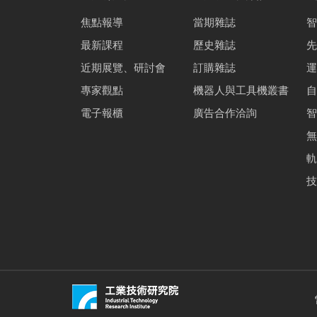
焦點報導
當期雜誌
智
最新課程
歷史雜誌
先
近期展覽、研討會
訂購雜誌
運
專家觀點
機器人與工具機叢書
自
電子報櫃
廣告合作洽詢
智
無
軌
技