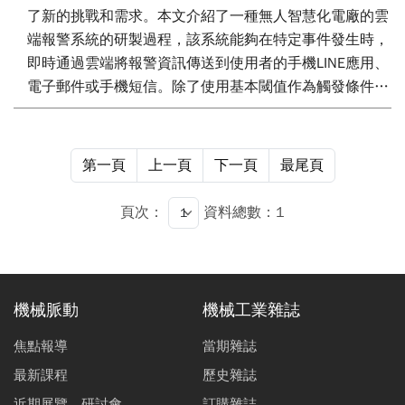
了新的挑戰和需求。本文介紹了一種無人智慧化電廠的雲
端報警系統的研製過程，該系統能夠在特定事件發生時，
即時通過雲端將報警資訊傳送到使用者的手機LINE應用、
電子郵件或手機短信。除了使用基本閾值作為觸發條件，
該系統還採用機器學習演算法構建的運行參數關聯模型，
為診斷提供更智慧的報警提醒。這一智慧化介面使電廠能
夠更有效率地進行管理，並對設備可能出現的問題做出快
第一頁
上一頁
下一頁
最尾頁
速反應。
頁次：
資料總數：1
機械脈動
機械工業雜誌
焦點報導
當期雜誌
最新課程
歷史雜誌
近期展覽、研討會
訂購雜誌