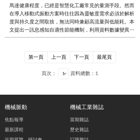
馬達健康程度，已經是智慧化工廠常見的量測手段。然而
在導入移動式振動方案時往往因為靈敏度需求必須於解析
度與持久度之間取捨，無法同時兼顧高流量與低能耗。本
文提出一訊息感知自適性節能機制，利用資料數據變異
性，讓藍牙（Bluetooth Low Energy, BLE）無線傳輸模組
自動調適休眠時間，達到節省BLE能耗之目的，以實現
BLE運作時機最佳化，用來解決長時間進行馬達設備診斷
第一頁
上一頁
下一頁
最尾頁
與監測時，BLE振動資料傳輸模組能耗問題。透過導入生
產線機台的案例數據歸納，可得到採用本方案帶來能耗節
頁次：
資料總數：1
省達89%的最佳化效益驗證結果。
機械脈動
機械工業雜誌
焦點報導
當期雜誌
最新課程
歷史雜誌
近期展覽、研討會
訂購雜誌