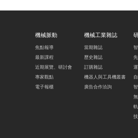
機械脈動
機械工業雜誌
焦點報導
當期雜誌
智
最新課程
歷史雜誌
先
近期展覽、研討會
訂購雜誌
運
專家觀點
機器人與工具機叢書
自
電子報櫃
廣告合作洽詢
智
無
軌
技