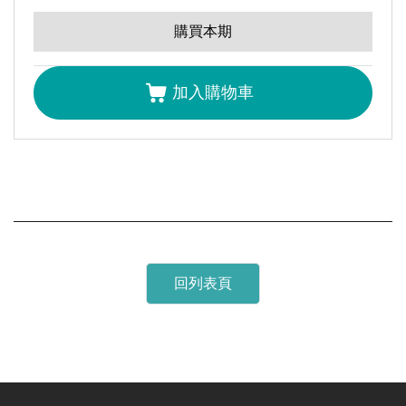
全選
心。
購買本期
透過無線競標進行公正拍賣
劉思宇
梁高榮
加入購物車
比較台灣花卉價格分佈的三種不均等衡量值
彭思瑜
梁高榮
六軸垂直關節型機器手臂之荷重變形引起的定位誤差研
究
彭達仁
丁純乾
陳俊皓
黃淵勇
六軸機械手臂控制技術
回列表頁
胡斯閔
蔡高岳
林洋鑫
太陽能矽晶圓放電切割加工研究
陳鳴吉
麥朝創
李坤穎
顏炳華
游博淮
非導電硬脆材料微電化學放電加工應用研究