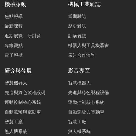
鄭志平
麥朝創
顏炳華
許玉山
機械脈動
機械工業雜誌
焦點報導
當期雜誌
線切割放電加工控制技術
李漢州
林洋鑫
最新課程
歷史雜誌
近期展覽、研討會
訂購雜誌
永磁同步馬達無感測控制技術
專家觀點
機器人與工具機叢書
周信宏
丁家敏
田秋寶
林振志
電子報櫃
廣告合作洽詢
高效率馬達設計開發
邱國麟
張正敏
黃憲章
吳昱勳
丁家敏
研究與發展
影音專區
CNC工具機進給驅動伺服機構之靜摩擦力量測與分析
智慧機器人
智慧機器人
鍾孟良
葉賜旭
張萬坤
先進與綠色製程設備
先進與綠色製程設備
運動控制核心系統
運動控制核心系統
應用IP-PI之馬達系統參數鑑別與速度迴路控制器技術介
紹
自動駕駛與電動車
自動駕駛與電動車
陳金聖
李峰吉
陳建旭
智慧工廠
智慧工廠
無人機系統
無人機系統
智慧運動控制平台網路通訊及遠端控制技術