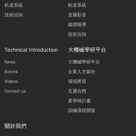
軌道系統
軌道系統
楊宜學
技術洽詢
直播影音
控制器技術專輯主編前言
媒體報導
蘇興川
技術洽詢
第七屆上銀機械碩士論文獎
Technical Introduction
大機械學研平台
許志輝
News
大機械學研平台
Events
企業人才媒合
Videos
場域實習
Contact us
互通合聘
產學研計畫
訓練課程開發
關於我們